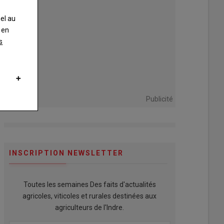
nel au
 en
s
Publicité
INSCRIPTION NEWSLETTER
Toutes les semaines Des faits d'actualités
agricoles, viticoles et rurales destinées aux
agriculteurs de l'Indre.