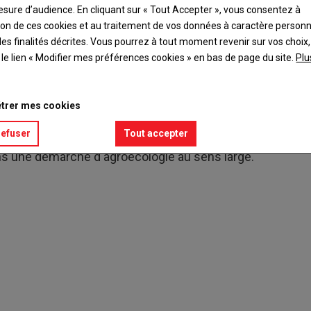
CHIFFRE
esure d’audience. En cliquant sur « Tout Accepter », vous consentez à
ation de ces cookies et au traitement de vos données à caractère person
1 %
es finalités décrites. Vous pourrez à tout moment revenir sur vos choix,
t le lien « Modifier mes préférences cookies » en bas de page du site.
Plu
trer mes cookies
refuser
Tout accepter
ans une démarche d'agroécologie au sens large.