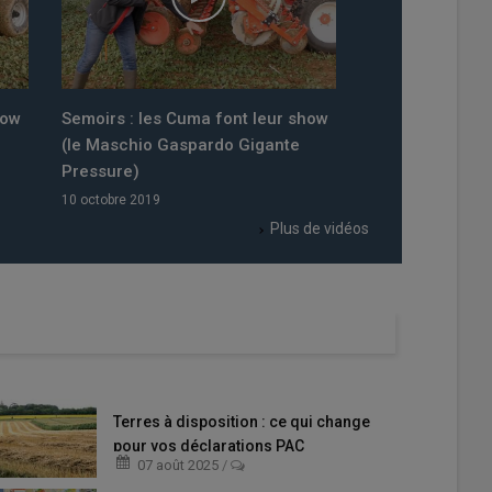
how
Semoirs : les Cuma font leur show
Semoirs : les C
(le Horsch Avatar 6)
(le John Deere 
10 octobre 2019
10 octobre 2019
Plus de vidéos
Terres à disposition : ce qui change
pour vos déclarations PAC
07 août 2025
/