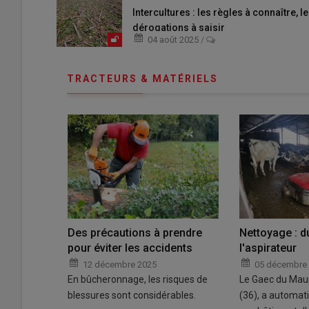
Intercultures : les règles à connaître, l
dérogations à saisir
04 août 2025
/
TRACTEURS & MATÉRIELS
Des précautions à prendre
Nettoyage : du
glages
pour éviter les accidents
l'aspirateur
12 décembre 2025
05 décembre
En bûcheronnage, les risques de
Le Gaec du Maup
glage des
blessures sont considérables.
(36), a automat