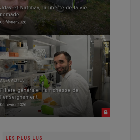
Jday et Natchav, la liberté de la vie
nomade
05 février 2026
ACTUALITÉS
ACTUALIT
Filière générale : la richesse de
Premie
l'enseignement
05 février 2026
05 février 
LES PLUS LUS