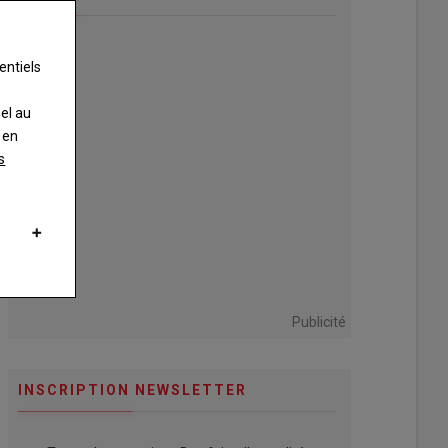
entiels
nel au
 en
s
e de chevrettes : une
Jday et Natchav, la liberté de
n minutieuse du
la vie nomade
rum
05 février 2026
Jday, plus connu sous le nom Le
vrier 2026
Jérémy Chipault porte un
Nomade du futur sur les réseaux
Publicité
ticulier à ses chevrettes.
sociaux, arpente la France en vélo-
 de l'avenir du troupeau,
roulotte…
INSCRIPTION NEWSLETTER