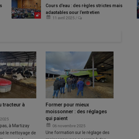
es
Cours d’eau : des règles strictes mais
adaptables pour l’entretien
11 avril 2025
/
 tracteur à
Former pour mieux
Des pr
moissonner : des réglages
pour év
qui paient
 2025
12 d
as, à Martizay
En bûch
06 novembre 2025
Une formation sur le réglage des
isé le nettoyage de
blessure