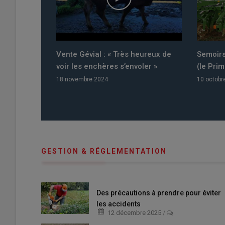
eureux de
Semoirs : les Cuma font leur show
Semoirs
ler »
(le Priméra Amazone)
(le Duro
10 octobre 2019
10 octobr
GESTION & RÉGLEMENTATION
Des précautions à prendre pour éviter
les accidents
12 décembre 2025
/