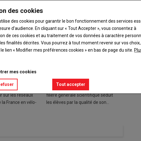
on des cookies
utilise des cookies pour garantir le bon fonctionnement des services ess
esure d’audience. En cliquant sur « Tout Accepter », vous consentez à
ation de ces cookies et au traitement de vos données à caractère person
es finalités décrites. Vous pourrez à tout moment revenir sur vos choix,
t le lien « Modifier mes préférences cookies » en bas de page du site.
Plu
v, la liberté de
Filière générale : la richesse
Élevag
trer mes cookies
e
de l'enseignement
gestio
colost
6
05 février 2026
refuser
Tout accepter
u sous le nom Le
Au lycée agricole Naturapolis, la
05 fé
À Diou, 
 sur les réseaux
filière générale scientifique séduit
soin par
 la France en vélo-
les élèves par la qualité de son…
Garantes
aucun…