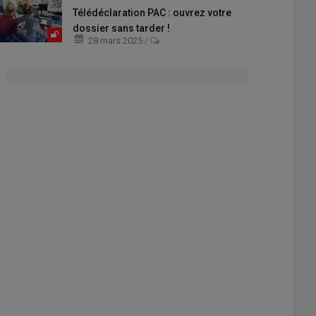
Télédéclaration PAC : ouvrez votre
dossier sans tarder !
28 mars 2025
/
écautions à prendre
Nettoyage : du tracteur à
iter les accidents
l'aspirateur
écembre 2025
05 décembre 2025
eronnage, les risques de
Le Gaec du Maupas, à Martizay
s sont considérables.
(36), a automatisé le nettoyage de