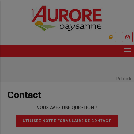
Aller
au
contenu
principal
USER
ACCOUNT
MENU
Publicité
Contact
VOUS AVEZ UNE QUESTION ?
UTILISEZ NOTRE FORMULAIRE DE CONTACT