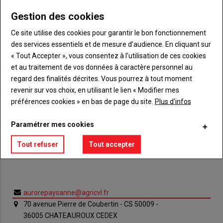
Gestion des cookies
Ce site utilise des cookies pour garantir le bon fonctionnement
des services essentiels et de mesure d’audience. En cliquant sur
SIÈGE SOCIAL
« Tout Accepter », vous consentez à l’utilisation de ces cookies
et au traitement de vos données à caractère personnel au
regard des finalités décrites. Vous pourrez à tout moment
revenir sur vos choix, en utilisant le lien « Modifier mes
préférences cookies » en bas de page du site.
Plus d'infos
Paramétrer mes cookies
Tout refuser
Tout accepter
aurorepaysanne@agricvl.fr
70 avenue Pierre de Coubertin - CS 50009 -
36005 CHATEAUROUX CEDEX