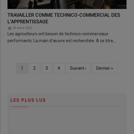
TRAVAILLER COMME TECHNICO-COMMERCIAL DES
L'APPRENTISSAGE
24 mars 2023
Les agriculteurs ont besoin de technico-commerciaux
performants. La main d’œuvre est recherchée. A ce titre,…
Page
1
Page
2
Page
3
Page
4
Page
Suivant ›
Dernière
Dernier »
Pagination
courante
suivante
page
LES PLUS LUS