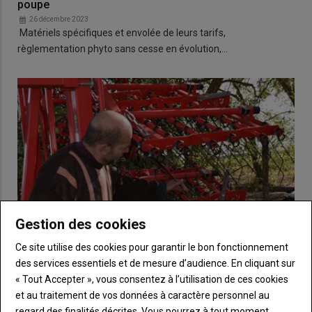
poupe
26 décembre 2023
Matériels spécifiques et envolée de leurs tarifs,
règlementation phyto sans cesse en évolution,…
Gestion des cookies
Ce site utilise des cookies pour garantir le bon fonctionnement
des services essentiels et de mesure d’audience. En cliquant sur
« Tout Accepter », vous consentez à l’utilisation de ces cookies
« J’AI INVESTI DANS CES OUTILS POUR M’EN SERVIR !
et au traitement de vos données à caractère personnel au
»
regard des finalités décrites. Vous pourrez à tout moment