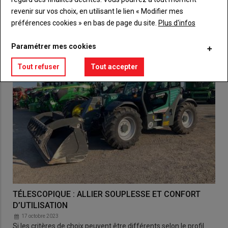
24 octobre 2023
Depuis 2019, Laurent Cordaillat utilise très régulièrement sa
revenir sur vos choix, en utilisant le lien « Modifier mes
herse étrille et sa houe rotative. Des outils…
préférences cookies » en bas de page du site.
Plus d'infos
Paramétrer mes cookies
Tout refuser
Tout accepter
TÉLESCOPIQUE : ALLIER SOUPLESSE ET CONFORT
D’UTILISATION
17 octobre 2023
Si les critères de choix peuvent être différents selon le profil