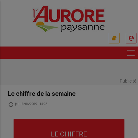
Aller
au
contenu
principal
USER
ACCOUNT
MENU
Publicité
Le chiffre de la semaine
jeu 13/06/2019 - 14:28
LE CHIFFRE