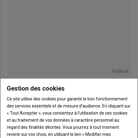
Publicité
Gestion des cookies
Ce site utilise des cookies pour garantir le bon fonctionnement
INSCRIPTION NEWSLETTER
des services essentiels et de mesure d’audience. En cliquant sur
« Tout Accepter », vous consentez à l’utilisation de ces cookies
et au traitement de vos données à caractère personnel au
Toutes les semaines Des faits d'actualités agricoles,
regard des finalités décrites. Vous pourrez à tout moment
viticoles et rurales destinées aux agriculteurs de l'Indre.
revenir sur vos choix, en utilisant le lien « Modifier mes