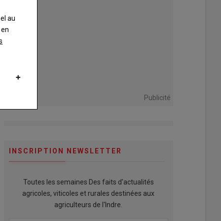
nel au
 en
s
Publicité
INSCRIPTION NEWSLETTER
Toutes les semaines Des faits d'actualités
agricoles, viticoles et rurales destinées aux
agriculteurs de l'Indre.