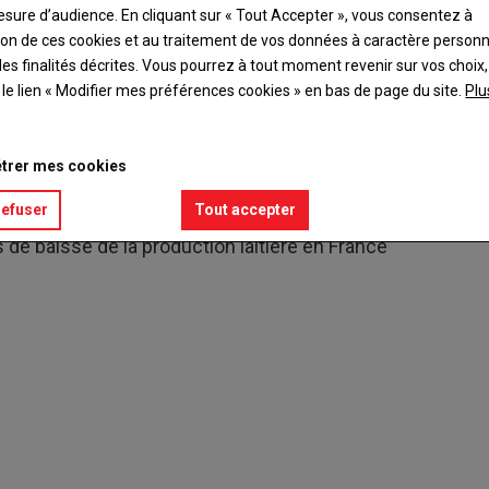
CHIFFRE
esure d’audience. En cliquant sur « Tout Accepter », vous consentez à
ation de ces cookies et au traitement de vos données à caractère person
10
es finalités décrites. Vous pourrez à tout moment revenir sur vos choix,
t le lien « Modifier mes préférences cookies » en bas de page du site.
Plu
trer mes cookies
refuser
Tout accepter
e baisse de la production laitière en France