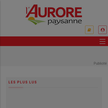
Aller
au
contenu
principal
USER
ACCOUNT
MENU
Publicité
LES PLUS LUS