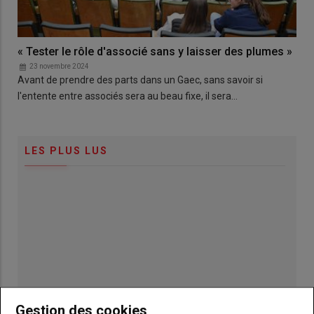
« Tester le rôle d'associé sans y laisser des plumes »
23 novembre 2024
Avant de prendre des parts dans un Gaec, sans savoir si
l'entente entre associés sera au beau fixe, il sera…
LES PLUS LUS
Gestion des cookies