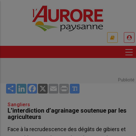
Aller
au
contenu
principal
USER
ACCOUNT
MENU
Publicité
Share
LinkedIn
Facebook
X
Email
Print
Sangliers
L’interdiction d’agrainage soutenue par les
agriculteurs
Face à la recrudescence des dégâts de gibiers et