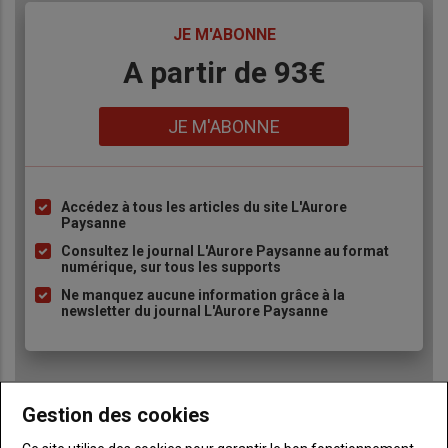
TITRE
JE M'ABONNE
Body
A partir de 93€
Lien
JE M'ABONNE
Accédez à tous les articles du site L'Aurore
Liste
Paysanne
à
Consultez le journal L'Aurore Paysanne au format
puce
numérique, sur tous les supports
Ne manquez aucune information grâce à la
newsletter du journal L'Aurore Paysanne
Gestion des cookies