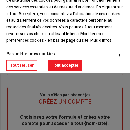
Ce site utilise des cookies pour garantir le bon fonctionnement
Sous-
Vous êtes abonné(e)
des services essentiels et de mesure d’audience. En cliquant sur
titre
TITRE
IDENTIFIEZ-VOUS
« Tout Accepter », vous consentez à l’utilisation de ces cookies
et au traitement de vos données à caractère personnel au
Body
Connectez-vous à votre compte pour profiter
regard des finalités décrites. Vous pourrez à tout moment
de votre abonnement
revenir sur vos choix, en utilisant le lien « Modifier mes
préférences cookies » en bas de page du site.
Plus d'infos
Lien
Je m'inscrit
"Créer
Lien
Réinitialiser votre mot de passe
Paramétrer mes cookies
un
"Réinitialiser
Lien
nouveau
votre
Je me connecte
Tout refuser
Tout accepter
"Je
compte"
mot
me
de
connecte"
passe"
Sous-
Vous n'êtes pas abonné(e)
titre
TITRE
CRÉEZ UN COMPTE
Body
Choisissez votre formule et créez votre
compte pour accéder à tout {nom-site}.