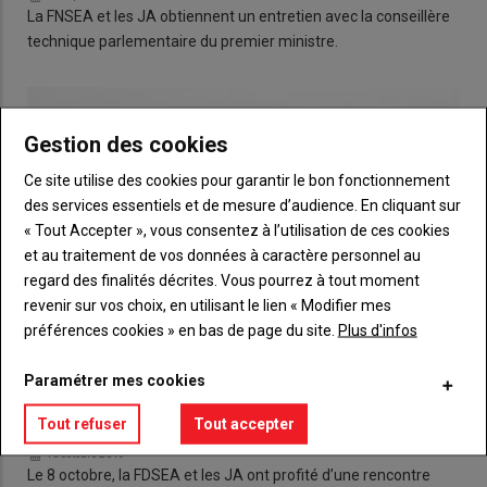
La FNSEA et les JA obtiennent un entretien avec la conseillère
technique parlementaire du premier ministre.
Gestion des cookies
Ce site utilise des cookies pour garantir le bon fonctionnement
des services essentiels et de mesure d’audience. En cliquant sur
« Tout Accepter », vous consentez à l’utilisation de ces cookies
et au traitement de vos données à caractère personnel au
regard des finalités décrites. Vous pourrez à tout moment
revenir sur vos choix, en utilisant le lien « Modifier mes
préférences cookies » en bas de page du site.
Plus d'infos
Paramétrer mes cookies
Sécheresse : FDSEA et JA rencontrent le préfet sur le
Tout refuser
Tout accepter
terrain
10 octobre 2019
Le 8 octobre, la FDSEA et les JA ont profité d’une rencontre