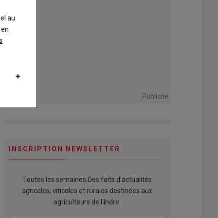
nel au
 en
s
Publicité
INSCRIPTION NEWSLETTER
Toutes les semaines Des faits d'actualités
agricoles, viticoles et rurales destinées aux
agriculteurs de l'Indre.