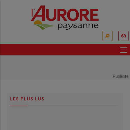
Aller
au
contenu
principal
USER
ACCOUNT
MENU
Publicité
LES PLUS LUS