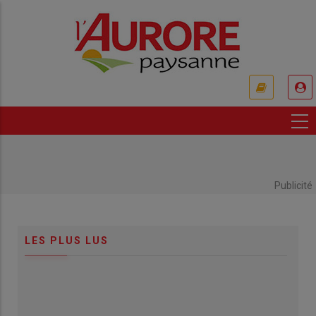
Aller
au
contenu
principal
USER
ACCOUNT
MENU
Publicité
LES PLUS LUS