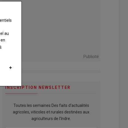
entiels
nel au
 en
s
Publicité
INSCRIPTION NEWSLETTER
Toutes les semaines Des faits d'actualités
agricoles, viticoles et rurales destinées aux
agriculteurs de l'Indre.