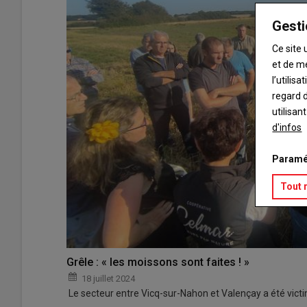
Gesti
Ce site 
et de m
l’utilis
regard d
utilisan
d'infos
Paramé
Tout 
Grêle : « les moissons sont faites ! »
18 juillet 2024
Le secteur entre Vicq-sur-Nahon et Valençay a été vic