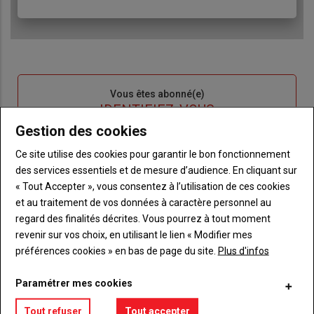
Sous-
Vous êtes abonné(e)
titre
TITRE
IDENTIFIEZ-VOUS
Gestion des cookies
Body
Connectez-vous à votre compte pour profiter
Ce site utilise des cookies pour garantir le bon fonctionnement
de votre abonnement
des services essentiels et de mesure d’audience. En cliquant sur
« Tout Accepter », vous consentez à l’utilisation de ces cookies
Lien
Je m'inscrit
et au traitement de vos données à caractère personnel au
"Créer
Lien
Réinitialiser votre mot de passe
regard des finalités décrites. Vous pourrez à tout moment
un
"Réinitialiser
revenir sur vos choix, en utilisant le lien « Modifier mes
Lien
nouveau
votre
Je me connecte
préférences cookies » en bas de page du site.
Plus d'infos
"Je
compte"
mot
me
de
Paramétrer mes cookies
connecte"
passe"
Tout refuser
Tout accepter