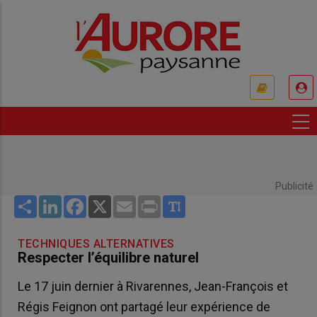
Aller
au
contenu
principal
USER
ACCOUNT
MENU
Publicité
Share
LinkedIn
Facebook
X
Email
Print
TECHNIQUES ALTERNATIVES
Respecter l’équilibre naturel
Le 17 juin dernier à Rivarennes, Jean-François et
Régis Feignon ont partagé leur expérience de