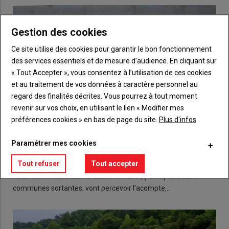
Gestion des cookies
Ce site utilise des cookies pour garantir le bon fonctionnement
des services essentiels et de mesure d’audience. En cliquant sur
« Tout Accepter », vous consentez à l’utilisation de ces cookies
et au traitement de vos données à caractère personnel au
regard des finalités décrites. Vous pourrez à tout moment
revenir sur vos choix, en utilisant le lien « Modifier mes
préférences cookies » en bas de page du site.
Plus d'infos
Paramétrer mes cookies
Acompte ICHN : 74,8 % du montant brut
Tout refuser
Tout accepter
10 octobre 2019
Tous les éleveurs demandeurs de l’ICHN, y compris ceux en
communes sortantes, vont percevoir l’acompte…