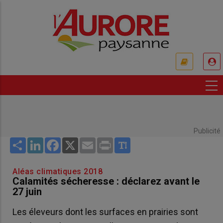
Aller
au
contenu
principal
USER
ACCOUNT
MENU
Publicité
Share
LinkedIn
Facebook
X
Email
Print
Aléas climatiques 2018
Calamités sécheresse : déclarez avant le
27 juin
Les éleveurs dont les surfaces en prairies sont