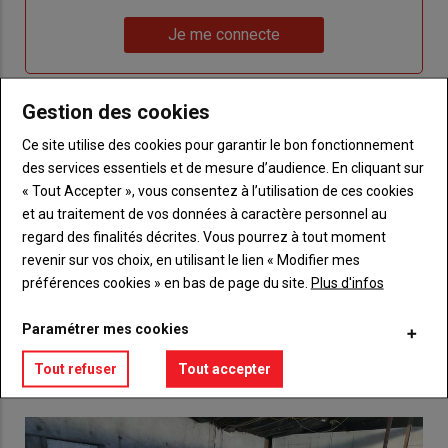
un
"Réinitialiser
Lien
nouveau
votre
Je me connecte
"Je
compte"
mot
me
de
connecte"
passe"
Gestion des cookies
Sous-
Vous n'êtes pas abonné(e)
Ce site utilise des cookies pour garantir le bon fonctionnement
titre
TITRE
CRÉEZ UN COMPTE
des services essentiels et de mesure d’audience. En cliquant sur
« Tout Accepter », vous consentez à l’utilisation de ces cookies
et au traitement de vos données à caractère personnel au
Body
Choisissez votre formule et créez votre
regard des finalités décrites. Vous pourrez à tout moment
compte pour accéder à tout {nom-site}.
revenir sur vos choix, en utilisant le lien « Modifier mes
préférences cookies » en bas de page du site.
Plus d'infos
Lien
Créez un compte
Paramétrer mes cookies
VOUS AIMEREZ AUSSI
Tout refuser
Tout accepter