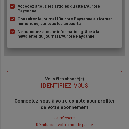
Accédez à tous les articles du site L'Aurore
Liste
Paysanne
à
Consultez le journal L'Aurore Paysanne au format
puce
numérique, sur tous les supports
Ne manquez aucune information grâce à la
newsletter du journal L'Aurore Paysanne
Sous-
Vous êtes abonné(e)
titre
TITRE
IDENTIFIEZ-VOUS
Body
Connectez-vous à votre compte pour profiter
de votre abonnement
Lien
Je m'inscrit
"Créer
Lien
Réinitialiser votre mot de passe