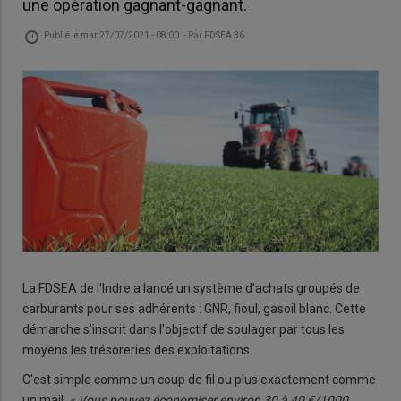
une opération gagnant-gagnant.
Publié le
mar 27/07/2021 - 08:00
- Par
FDSEA 36
La FDSEA de l'Indre a lancé un sys­tème d'achats grou­pés de
car­bu­rants pour ses adhé­rents : GNR, fioul, ga­soil blanc. Cette
dé­marche s'ins­crit dans l'ob­jec­tif de sou­la­ger par tous les
moyens les tré­so­re­ries des ex­ploi­ta­tions.
C'est simple comme un coup de fil ou plus exac­te­ment comme
un mail.
« Vous pou­vez éco­no­mi­ser en­vi­ron 30 à 40 €/1000