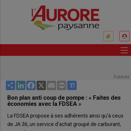
Aller
au
contenu
principal
USER
ACCOUNT
MENU
Publicité
Share
LinkedIn
Facebook
X
Email
Print
Bon plan anti coup de pompe : « Faites des
économies avec la FDSEA »
La FDSEA propose à ses adhérents ainsi qu'à ceux
de JA 36, un service d'achat groupé de carburant,