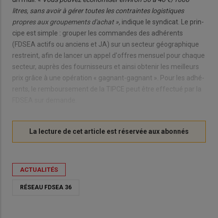
litres, sans avoir à gérer toutes les contraintes lo­gis­tiques
propres aux grou­pe­ments d'achat »,
in­dique le syn­di­cat. Le prin­
cipe est simple : grou­per les com­mandes des adhé­rents
(FDSEA ac­tifs ou an­ciens et JA) sur un sec­teur géo­gra­phique
res­treint, afin de lan­cer un appel d'offres men­suel pour chaque
sec­teur, au­près des four­nis­seurs et ainsi ob­te­nir les meilleurs
prix grâce à une opé­ra­tion « ga­gnant-ga­gnant ». Pour les adhé­
rents, le rem­bour­se­ment de la TIPCE peut être ef­fec­tué par la
FDSEA sur de­mande.
ACTUALITÉS
RÉSEAU FDSEA 36