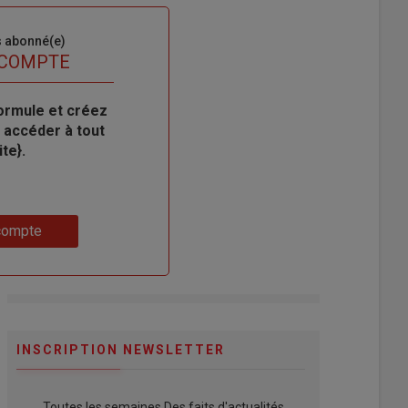
s abonné(e)
 COMPTE
ormule et créez
 accéder à tout
te}.
compte
INSCRIPTION NEWSLETTER
Toutes les semaines Des faits d'actualités