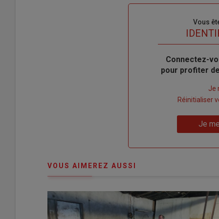
Sous-
Vous êt
titre
TITRE
IDENTI
Body
Connectez-vo
pour profiter 
Lien
Je 
"Créer
Lien
Réinitialiser
un
"Réinitialiser
Lien
nouveau
votre
Je me
"Je
compte"
mot
me
de
connecte"
passe"
VOUS AIMEREZ AUSSI