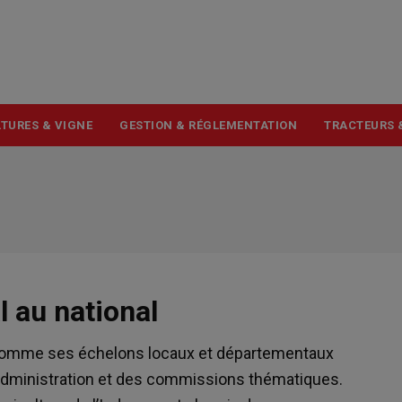
USER
ACCOUNT
MENU
TURES & VIGNE
GESTION & RÉGLEMENTATION
TRACTEURS 
l au national
 comme ses échelons locaux et départementaux
’administration et des commissions thématiques.