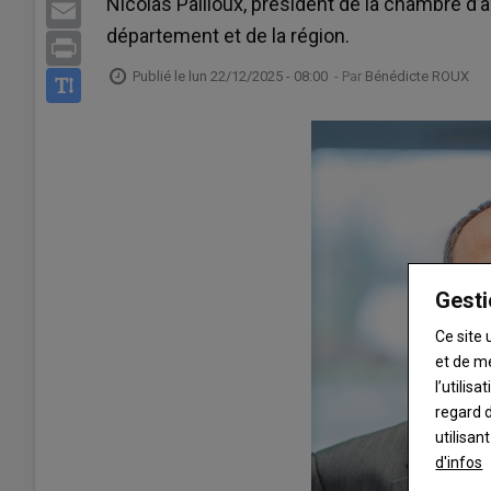
Nicolas Pailloux, président de la chambre d’agr
Email
département et de la région.
Print
Publié le
lun 22/12/2025 - 08:00
- Par
Bénédicte ROUX
Gesti
Ce site 
et de m
l’utilis
regard d
utilisan
d'infos