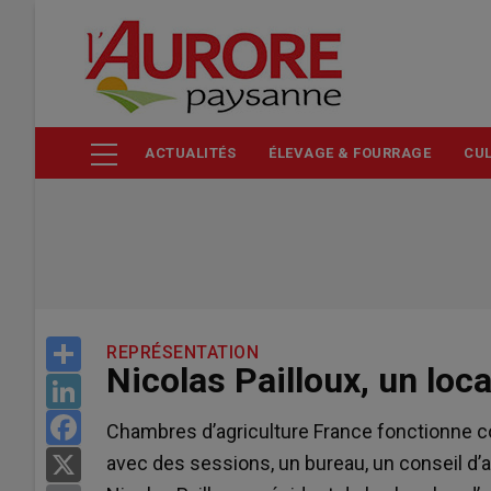
Aller
au
contenu
principal
ACTUALITÉS
ÉLEVAGE & FOURRAGE
CUL
Share
REPRÉSENTATION
Nicolas Pailloux, un loca
LinkedIn
Facebook
Chambres d’agriculture France fonctionne
avec des sessions, un bureau, un conseil d
X