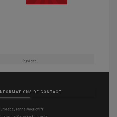
Publicité
INFORMATIONS DE CONTACT
aurorepaysanne@agricvl.fr
70 avenue Pierre de Coubertin