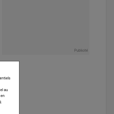
Publicité
entiels
nel au
 en
s