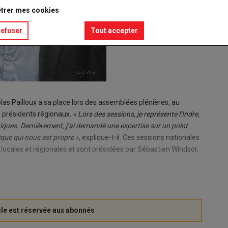
trer mes cookies
refuser
Tout accepter
as Pailloux a sa place lors des assemblées plénières, au
 présidents régionaux.
« Lors des sessions, je représente l’Indre,
tiques. Dernièrement, j’ai demandé une expertise sur un point
ique qui nous est propre »
, explique-t-il. Ces sessions nationales
s locales et régionales et sont présidées par Sébastien Windsor,