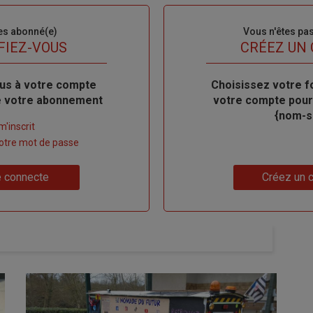
es abonné(e)
Sous-
Vous n'êtes pa
titre
FIEZ-VOUS
TITRE
CRÉEZ UN
us à votre compte
Body
Choisissez votre f
de votre abonnement
votre compte pour
{nom-si
m'inscrit
 votre mot de passe
Lien
 connecte
Créez un 