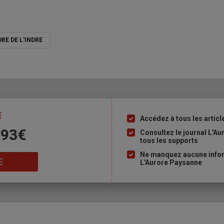
RE DE L'INDRE
E
Accédez à tous les articl
Liste
 93€
à
Consultez le journal L'A
tous les supports
puce
Ne manquez aucune inform
E
L'Aurore Paysanne