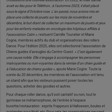
choisissons une nouvelle association. En 2022, le roller danse
avait eu lieu pour le Téléthon ; à l’automne 2023, il était placé
sous le signe d’Octobre rose. L’an passé, nous avions mis en
place une collecte de jouets sur les mois de novembre et
décembre, le but étant de collecter un maximum de jouets et jeux
pour les enfants malades en oncologie des hôpitaux affiliés à
l’association Calm »,
resituent Camille Touratier et Marie
Cogne, membres actifs du club et organisatrices des rollers
Dance. Pour l’édition 2025, elles ont sélectionné l’association de
Chiens guides d'aveugles du Centre-Ouest.
« C’est également
une cause noble. Elle s’engage à accompagner les personnes
malvoyantes ou non-voyantes dans la remise d’un chien guide et
à l’éducation de chiens guides »,
ajoute Marie Cogne. Toute la
soirée du 20 décembre, les membres de l’association ont tenu
un stand afin que les visiteurs puissent poser toutes les
questions, acheter des goodies et autres.
Pour chaque roller dance, qu'il soit caritatif ou non, tout le
gymnase se métamorphose, de l’entrée à l’espace
buvette/restauration : esprits frappeurs à Halloween, boules et
guirlandes pour Noël, etc. Pour cela, les organisatrices peuvent