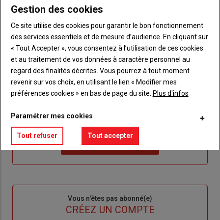
Gestion des cookies
Ce site utilise des cookies pour garantir le bon fonctionnement
des services essentiels et de mesure d’audience. En cliquant sur
Sous-
Vous êtes abonné(e)
« Tout Accepter », vous consentez à l’utilisation de ces cookies
titre
TITRE
IDENTIFIEZ-VOUS
et au traitement de vos données à caractère personnel au
regard des finalités décrites. Vous pourrez à tout moment
Body
Connectez-vous à votre compte pour profiter
revenir sur vos choix, en utilisant le lien « Modifier mes
de votre abonnement
préférences cookies » en bas de page du site.
Plus d'infos
Lien
Je m'inscrit
Paramétrer mes cookies
"Créer
Lien
Réinitialiser votre mot de passe
un
"Réinitialiser
Tout refuser
Tout accepter
Lien
nouveau
votre
Je me connecte
"Je
compte"
mot
me
de
connecte"
passe"
Sous-
Vous n'êtes pas abonné(e)
titre
TITRE
CRÉEZ UN COMPTE