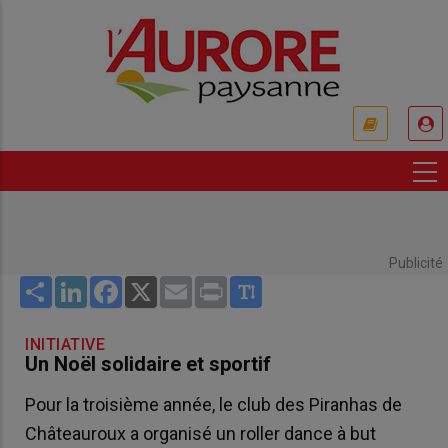
Aller
au
contenu
principal
USER
ACCOUNT
MENU
Publicité
Share
LinkedIn
Facebook
X
Email
Print
INITIATIVE
Un Noël solidaire et sportif
Pour la troisième année, le club des Piranhas de
Châteauroux a organisé un roller dance à but