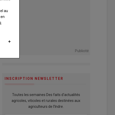
nel au
 en
s
Publicité
INSCRIPTION NEWSLETTER
Toutes les semaines Des faits d'actualités
agricoles, viticoles et rurales destinées aux
agriculteurs de l'Indre.