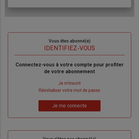
Sous-
Vous êtes abonné(e)
titre
TITRE
IDENTIFIEZ-VOUS
Body
Connectez-vous à votre compte pour profiter
de votre abonnement
Lien
Je m'inscrit
"Créer
Lien
Réinitialiser votre mot de passe
un
"Réinitialiser
Lien
nouveau
votre
Je me connecte
"Je
compte"
mot
me
de
connecte"
passe"
Sous-
Vous n'êtes pas abonné(e)