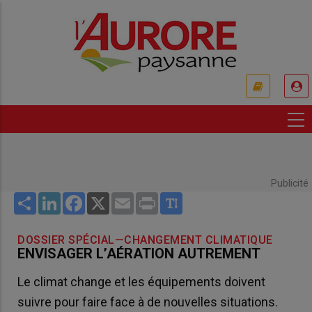
Aller
au
contenu
principal
USER
ACCOUNT
MENU
Publicité
Share
LinkedIn
Facebook
X
Email
Print
DOSSIER SPÉCIAL—CHANGEMENT CLIMATIQUE
ENVISAGER L’AÉRATION AUTREMENT
Le climat change et les équipements doivent
suivre pour faire face à de nouvelles situations.