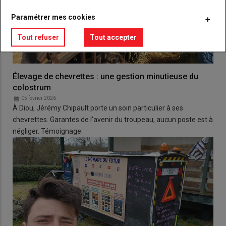
Paramétrer mes cookies
Tout refuser
Tout accepter
Élevage de chevrettes : une gestion minutieuse du
colostrum
05 février 2026
À Diou, Jérémy Chipault porte un soin particulier à ses
chevrettes. Garantes de l'avenir du troupeau, aucun poste est à
négliger. Témoignage.