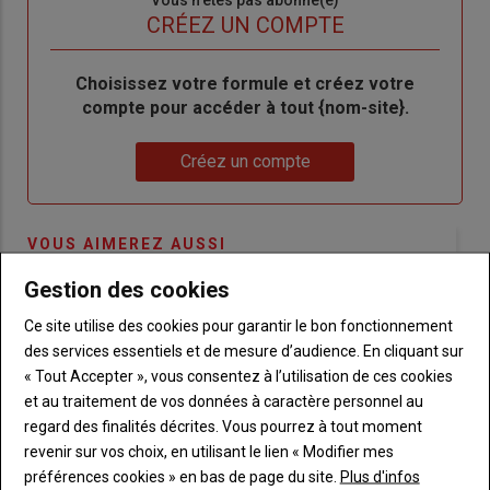
titre
TITRE
CRÉEZ UN COMPTE
Body
Choisissez votre formule et créez votre
compte pour accéder à tout {nom-site}.
Lien
Créez un compte
VOUS AIMEREZ AUSSI
Gestion des cookies
Ce site utilise des cookies pour garantir le bon fonctionnement
des services essentiels et de mesure d’audience. En cliquant sur
« Tout Accepter », vous consentez à l’utilisation de ces cookies
et au traitement de vos données à caractère personnel au
regard des finalités décrites. Vous pourrez à tout moment
revenir sur vos choix, en utilisant le lien « Modifier mes
préférences cookies » en bas de page du site.
Plus d'infos