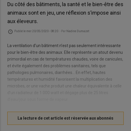
Du côté des bâtiments, la santé et le bien-être des
animaux sont en jeu, une réflexion s’impose ainsi
aux éleveurs.
Publié le
mer 20/05/2020 - 08:20
- Par
Nadine Dumazet
La ventilation d’un bâtiment n’est pas seulement intéressante
pour le bien-être des animaux. Elle représente un atout devenu
primordial en cas de températures chaudes, voire de canicules,
et évite également des problèmes sanitaires, tels que
pathologies pulmonaires, diarrhées… En effet, hautes
températures et humidité favorisent la multiplication des
microbes, or une vache produit une chaleur équivalente à celle
d’un radiateur de 1 000 watt et dégage plus de 25 litres
d’eau/jour sous forme de vapeur.