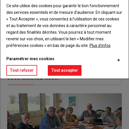
connecte"
passe"
Ce site utilise des cookies pour garantir le bon fonctionnement
des services essentiels et de mesure d’audience. En cliquant sur
Sous-
Vous n'êtes pas abonné(e)
titre
« Tout Accepter », vous consentez à l’utilisation de ces cookies
TITRE
CRÉEZ UN COMPTE
et au traitement de vos données à caractère personnel au
regard des finalités décrites. Vous pourrez à tout moment
Body
Choisissez votre formule et créez votre
revenir sur vos choix, en utilisant le lien « Modifier mes
compte pour accéder à tout {nom-site}.
préférences cookies » en bas de page du site.
Plus d'infos
Lien
Créez un compte
Paramétrer mes cookies
Tout refuser
Tout accepter
VOUS AIMEREZ AUSSI