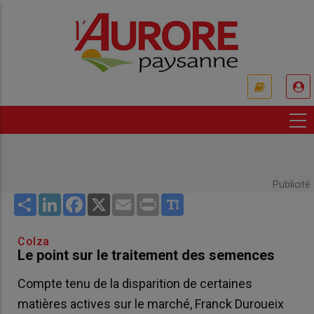
Aller
au
contenu
principal
USER
ACCOUNT
MENU
Publicité
Share
LinkedIn
Facebook
X
Email
Print
Colza
Le point sur le traitement des semences
Compte tenu de la disparition de certaines
matières actives sur le marché, Franck Duroueix