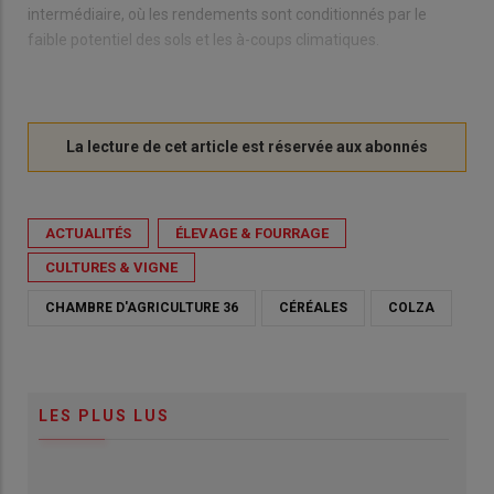
intermédiaire, où les rendements sont conditionnés par le
faible potentiel des sols et les à-coups climatiques.
ACTUALITÉS
ÉLEVAGE & FOURRAGE
CULTURES & VIGNE
CHAMBRE D'AGRICULTURE 36
CÉRÉALES
COLZA
LES PLUS LUS