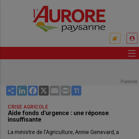
Aller
au
contenu
principal
USER
ACCOUNT
MENU
Publicité
Share
LinkedIn
Facebook
X
Email
Print
CRISE AGRICOLE
Aide fonds d'urgence : une réponse
insuffisante
La ministre de l'Agriculture, Annie Genevard, a