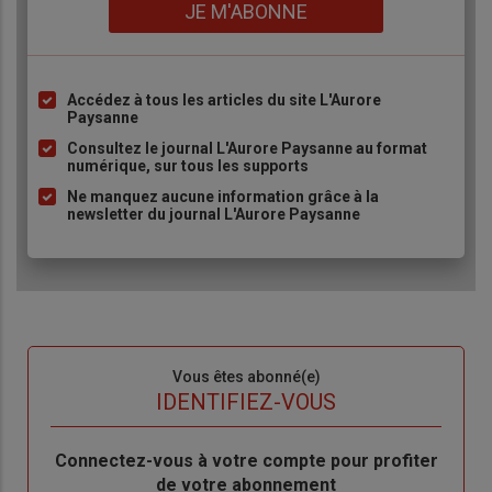
Lien
JE M'ABONNE
Accédez à tous les articles du site L'Aurore
Liste
Paysanne
à
Consultez le journal L'Aurore Paysanne au format
puce
numérique, sur tous les supports
Ne manquez aucune information grâce à la
newsletter du journal L'Aurore Paysanne
Sous-
Vous êtes abonné(e)
titre
TITRE
IDENTIFIEZ-VOUS
Body
Connectez-vous à votre compte pour profiter
de votre abonnement