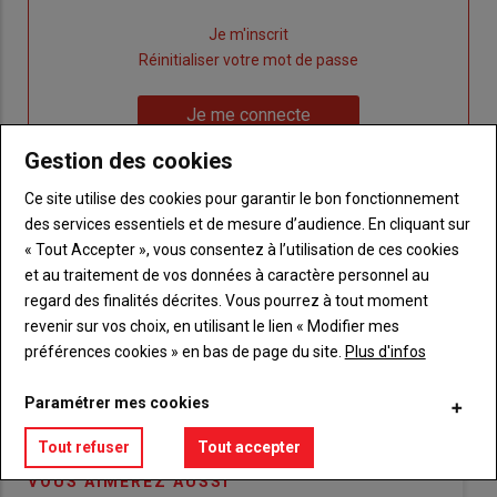
Lien
Je m'inscrit
"Créer
Lien
Réinitialiser votre mot de passe
un
"Réinitialiser
Lien
nouveau
votre
Je me connecte
"Je
compte"
mot
Gestion des cookies
me
de
connecte"
passe"
Ce site utilise des cookies pour garantir le bon fonctionnement
des services essentiels et de mesure d’audience. En cliquant sur
Sous-
Vous n'êtes pas abonné(e)
titre
« Tout Accepter », vous consentez à l’utilisation de ces cookies
TITRE
CRÉEZ UN COMPTE
et au traitement de vos données à caractère personnel au
regard des finalités décrites. Vous pourrez à tout moment
Body
Choisissez votre formule et créez votre
revenir sur vos choix, en utilisant le lien « Modifier mes
compte pour accéder à tout {nom-site}.
préférences cookies » en bas de page du site.
Plus d'infos
Lien
Créez un compte
Paramétrer mes cookies
Tout refuser
Tout accepter
VOUS AIMEREZ AUSSI