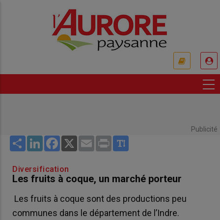
Aller
au
contenu
principal
USER
ACCOUNT
MENU
Publicité
Share
LinkedIn
Facebook
X
Email
Print
Diversification
Les fruits à coque, un marché porteur
Les fruits à coque sont des productions peu
communes dans le département de l’Indre.