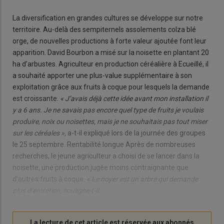
La diversification en grandes cultures se développe sur notre
territoire. Au-delà des sempiternels assolements colza blé
orge, de nouvelles productions à forte valeur ajoutée font leur
apparition. David Bourbon a misé sur la noisette en plantant 20
ha d’arbustes. Agriculteur en production céréalière à Ecueillé, il
a souhaité apporter une plus-value supplémentaire à son
exploitation grâce aux fruits à coque pour lesquels la demande
est croissante.
« J’avais déjà cette idée avant mon installation il
y a 6 ans. Je ne savais pas encore quel type de fruits je voulais
produire, noix ou noisettes, mais je ne souhaitais pas tout miser
sur les céréales »,
a-t-il expliqué lors de la journée des groupes
le 25 septembre. Rentabilité longue Après de nombreuses
recherches, le jeune agriculteur a choisi de se lancer dans la
noisette, une production jugée moins contraignante que
d’autres fruits à coque.
« Le noyer est un arbre qui demande
plus d’entretien, souligne-t-il.