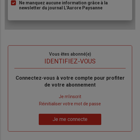
Ne manquez aucune information grâce à la
newsletter du journal L'Aurore Paysanne
Sous-
Vous êtes abonné(e)
titre
TITRE
IDENTIFIEZ-VOUS
Body
Connectez-vous à votre compte pour profiter
de votre abonnement
Lien
Je m'inscrit
"Créer
Lien
Réinitialiser votre mot de passe
un
"Réinitialiser
Lien
nouveau
votre
Je me connecte
"Je
compte"
mot
me
de
connecte"
passe"