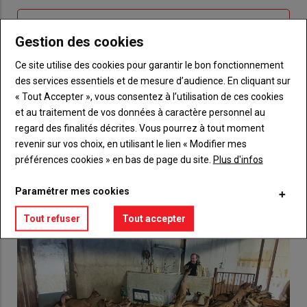
Sous-
Vous n'êtes pas abonné(e)
titre
Gestion des cookies
TITRE
CRÉEZ UN COMPTE
Ce site utilise des cookies pour garantir le bon fonctionnement
Body
Choisissez votre formule et créez votre
des services essentiels et de mesure d’audience. En cliquant sur
compte pour accéder à tout {nom-site}.
« Tout Accepter », vous consentez à l’utilisation de ces cookies
et au traitement de vos données à caractère personnel au
Lien
regard des finalités décrites. Vous pourrez à tout moment
Créez un compte
revenir sur vos choix, en utilisant le lien « Modifier mes
préférences cookies » en bas de page du site.
Plus d'infos
VOUS AIMEREZ AUSSI
Paramétrer mes cookies
Tout refuser
Tout accepter