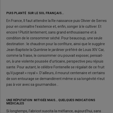
PUIS PLANTÉ SUR LE SOL FRANÇAIS…
En France, Il faut attendre la Re naissance puis Olivier de Serres
pour en connaître l’existence et, enfin, songer à le cultiver. Et
encore ! Plutôt lentement, sans grand enthousiasme et à
condition de le consommer séché. Pour beaucoup, une seule
destination : le chaudron pour la confiture, ainsi que le suggère
Jean-Baptiste la Quintinie le jardinier préféré de Louis XIV. Car,
comme la fraise, le consommer cru pouvait exposer, pensait-
on, à une violente poussée d’urticaire, perspective peu réjouis
sante. Pour autant, le célèbre Fontenelle se régalait de ce fruit
qu’il jugeait « royal ». D’ailleurs, il mourut centenaire et certains
de son entourage se demandèrent même si sa longévité n’eut
pas à voir avec sa gourmandise…
UNE RÉPUTATION MITIGÉE MAIS… QUELQUES INDICATIONS
MÉDICALES
Si longtemps, l’abricot suscita la méfiance, aujourd’hui, sans