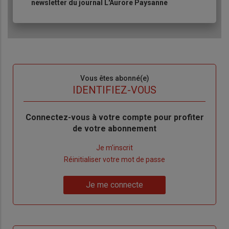
newsletter du journal L'Aurore Paysanne
Sous-
Vous êtes abonné(e)
titre
TITRE
IDENTIFIEZ-VOUS
Body
Connectez-vous à votre compte pour profiter
de votre abonnement
Lien
Je m'inscrit
"Créer
Lien
Réinitialiser votre mot de passe
un
"Réinitialiser
Lien
nouveau
votre
Je me connecte
"Je
compte"
mot
me
de
connecte"
passe"