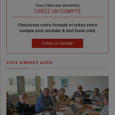
Sous-
Vous n'êtes pas abonné(e)
titre
TITRE
CRÉEZ UN COMPTE
Body
Choisissez votre formule et créez votre
compte pour accéder à tout {nom-site}.
Lien
Créez un compte
VOUS AIMEREZ AUSSI