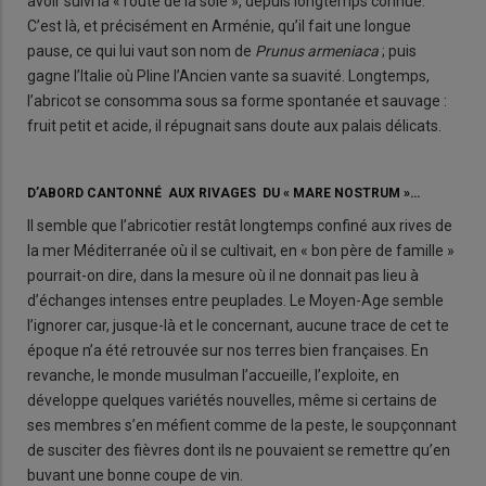
avoir suivi la « route de la soie », depuis longtemps connue.
C’est là, et précisément en Arménie, qu’il fait une longue
pause, ce qui lui vaut son nom de
Prunus armeniaca
; puis
gagne l’Italie où Pline l’Ancien vante sa suavité. Longtemps,
l’abricot se consomma sous sa forme spontanée et sauvage :
fruit petit et acide, il répugnait sans doute aux palais délicats.
D’ABORD CANTONNÉ AUX RIVAGES DU « MARE NOSTRUM »…
Il semble que l’abricotier restât longtemps confiné aux rives de
la mer Méditerranée où il se cultivait, en « bon père de famille »
pourrait-on dire, dans la mesure où il ne donnait pas lieu à
d’échanges intenses entre peuplades. Le Moyen-Age semble
l’ignorer car, jusque-là et le concernant, aucune trace de cet te
époque n’a été retrouvée sur nos terres bien françaises. En
revanche, le monde musulman l’accueille, l’exploite, en
développe quelques variétés nouvelles, même si certains de
ses membres s’en méfient comme de la peste, le soupçonnant
de susciter des fièvres dont ils ne pouvaient se remettre qu’en
buvant une bonne coupe de vin.