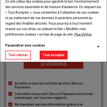
Ce site utilise des cookies pour garantir le bon fonctionnement
des services essentiels et de mesure d’audience. En cliquant sur
« Tout Accepter », vous consentez à l’utilisation de ces cookies
Publicité
et au traitement de vos données à caractère personnel au
regard des finalités décrites. Vous pourrez à tout moment
revenir sur vos choix, en utilisant le lien « Modifier mes
préférences cookies » en bas de page du site.
Plus d'infos
TITRE
JE M'ABONNE
Paramétrer mes cookies
Body
A partir de 93€
Tout refuser
Tout accepter
Lien
JE M'ABONNE
Accédez à tous les articles du site L'Aurore
Liste
Paysanne
à
Consultez le journal L'Aurore Paysanne au format
puce
numérique, sur tous les supports
Ne manquez aucune information grâce à la