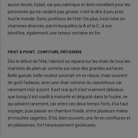
aucun doute, il plait, car peu calorique et donc excellent pour les
personnes qui ne veulent pas grossir, c’est-à-dire à peu près
tout le monde. Donc, profitons de l’été ! De plus, il est riche en
vitamines diverses, parmi lesquelles la A et la C ; à son
bénéfice, également, une teneur certaine en fer.
FRUIT À POINT, CONFITURE, PÂTISSERIE
Dès le début de l’été, l’abricot se répand sur les étals de tous les
marchés de plein air comme sur ceux des grandes surfaces.
Belle gueule, belle couleur pourrait-on se réjouir, mais souvent
de goût fadasse, avec une chair comme du caoutchouc car
rarement mûr à point. Il est vrai qu’il n’est vraiment délicieux
que lorsqu’il est cueilli à maturité et dégusté dans la foulée, ce
qui advient rarement, car entre ces deux temps forts, il lui faut
voyager, puis passer en chambre froide, entre plusieurs mains
et moultes cagettes. D’où, bien souvent, une fin en confitures et
en pâtisseries, fort heureusement goûteuses