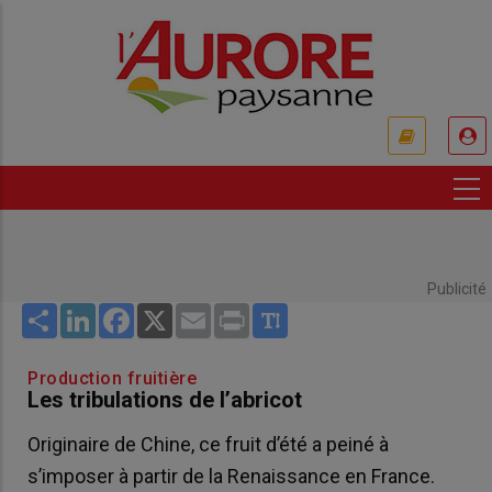
Aller
au
contenu
principal
USER
ACCOUNT
MENU
Publicité
Share
LinkedIn
Facebook
X
Email
Print
Production fruitière
Les tribulations de l’abricot
Originaire de Chine, ce fruit d’été a peiné à
s’imposer à partir de la Renaissance en France.