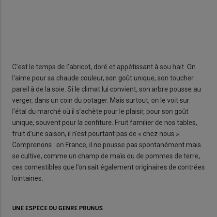
s les
Dès 
.
mar
C’est le temps de l’abricot, doré et appétissant à sou hait. On
l’aime pour sa chaude couleur, son goût unique, son toucher
pareil à de la soie. Si le climat lui convient, son arbre pousse au
verger, dans un coin du potager. Mais surtout, on le voit sur
l’étal du marché où il s’achète pour le plaisir, pour son goût
unique, souvent pour la confiture. Fruit familier de nos tables,
fruit d’une saison, il n’est pourtant pas de « chez nous ».
Comprenons : en France, il ne pousse pas spontanément mais
se cultive, comme un champ de maïs ou de pommes de terre,
ces comestibles que l’on sait également originaires de contrées
lointaines.
UNE ESPÈCE DU GENRE PRUNUS