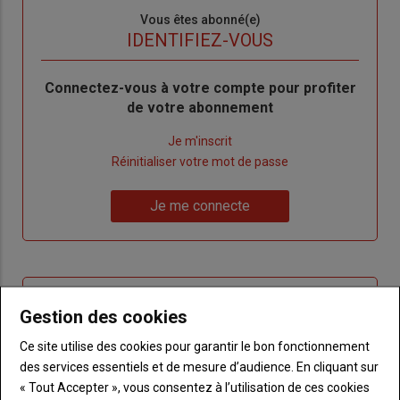
Sous-
Vous êtes abonné(e)
titre
TITRE
IDENTIFIEZ-VOUS
Body
Connectez-vous à votre compte pour profiter
de votre abonnement
Lien
Je m'inscrit
"Créer
Lien
Réinitialiser votre mot de passe
un
"Réinitialiser
Lien
nouveau
votre
Je me connecte
"Je
compte"
mot
me
de
connecte"
passe"
Sous-
Vous n'êtes pas abonné(e)
Gestion des cookies
titre
TITRE
CRÉEZ UN COMPTE
Ce site utilise des cookies pour garantir le bon fonctionnement
des services essentiels et de mesure d’audience. En cliquant sur
Body
Choisissez votre formule et créez votre
« Tout Accepter », vous consentez à l’utilisation de ces cookies
compte pour accéder à tout {nom-site}.