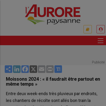
Aller
au
contenu
principal
USER
ACCOUNT
MENU
Publicité
Share
LinkedIn
Facebook
X
Email
Print
Moissons 2024 : « il faudrait être partout en
même temps »
Entre deux week-ends très pluvieux par endroits,
les chantiers de récolte sont allés bon train la