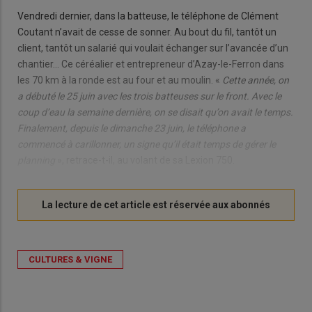
Vendredi dernier, dans la batteuse, le téléphone de Clément
Coutant n’avait de cesse de sonner. Au bout du fil, tantôt un
client, tantôt un salarié qui voulait échanger sur l’avancée d’un
chantier… Ce céréalier et entrepreneur d’Azay-le-Ferron dans
les 70 km à la ronde est au four et au moulin. «
Cette année, on
a débuté le 25 juin avec les trois batteuses sur le front. Avec le
coup d’eau la semaine dernière, on se disait qu’on avait le temps.
Finalement, depuis le dimanche 23 juin, le téléphone a
commencé à carillonner, un signe qu’il était temps de gérer le
planning
», retrace-t-il, au volant de sa Lexion 750.
CULTURES & VIGNE