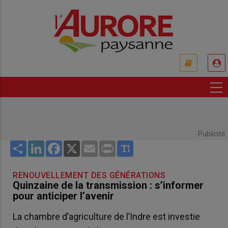
Aller
au
contenu
principal
USER
ACCOUNT
MENU
Publicité
Share
LinkedIn
Facebook
X
Email
Print
RENOUVELLEMENT DES GÉNÉRATIONS
Quinzaine de la transmission : s’informer
pour anticiper l’avenir
La chambre d’agriculture de l’Indre est investie