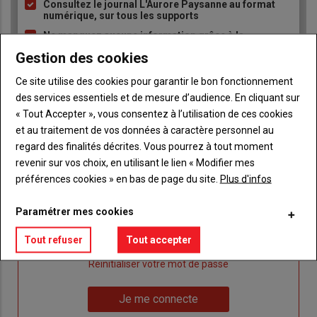
Consultez le journal L'Aurore Paysanne au format
puce
numérique, sur tous les supports
Ne manquez aucune information grâce à la
newsletter du journal L'Aurore Paysanne
Gestion des cookies
Ce site utilise des cookies pour garantir le bon fonctionnement
des services essentiels et de mesure d’audience. En cliquant sur
« Tout Accepter », vous consentez à l’utilisation de ces cookies
et au traitement de vos données à caractère personnel au
regard des finalités décrites. Vous pourrez à tout moment
Sous-
Vous êtes abonné(e)
titre
revenir sur vos choix, en utilisant le lien « Modifier mes
TITRE
IDENTIFIEZ-VOUS
préférences cookies » en bas de page du site.
Plus d'infos
Body
Connectez-vous à votre compte pour profiter
Paramétrer mes cookies
de votre abonnement
Tout refuser
Tout accepter
Lien
Je m'inscrit
"Créer
Lien
Réinitialiser votre mot de passe
un
"Réinitialiser
Lien
nouveau
votre
Je me connecte
"Je
compte"
mot