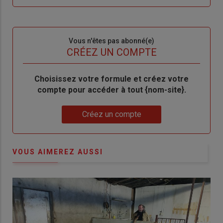
me
de
connecte"
passe"
Sous-
Vous n'êtes pas abonné(e)
titre
TITRE
CRÉEZ UN COMPTE
Body
Choisissez votre formule et créez votre
compte pour accéder à tout {nom-site}.
Lien
Créez un compte
VOUS AIMEREZ AUSSI