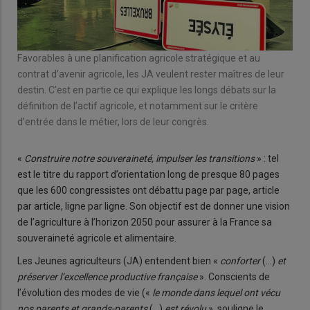
Favorables à une planification agricole stratégique et au
contrat d’avenir agricole, les JA veulent rester maîtres de leur
destin. C’est en partie ce qui explique les longs débats sur la
définition de l’actif agricole, et notamment sur le critère
d’entrée dans le métier, lors de leur congrès.
«
Construire notre souveraineté, impulser les transitions
» : tel
est le titre du rapport d’orientation long de presque 80 pages
que les 600 congressistes ont débattu page par page, article
par article, ligne par ligne. Son objectif est de donner une vision
de l’agriculture à l’horizon 2050 pour assurer à la France sa
souveraineté agricole et alimentaire.
Les Jeunes agriculteurs (JA) entendent bien «
conforter
(…)
et
préserver l’excellence productive française
». Conscients de
l’évolution des modes de vie («
le monde dans lequel ont vécu
nos parents et grands-parents
(…)
est révolu
», souligne le