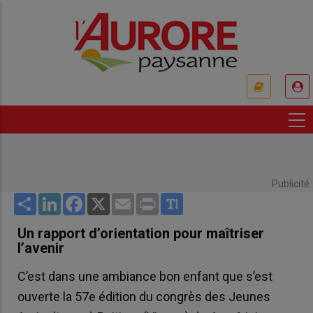
Aller
au
contenu
principal
USER
ACCOUNT
MENU
Publicité
Share
LinkedIn
Facebook
X
Email
Print
Un rapport d’orientation pour maîtriser
l’avenir
C’est dans une ambiance bon enfant que s’est
ouverte la 57e édition du congrès des Jeunes