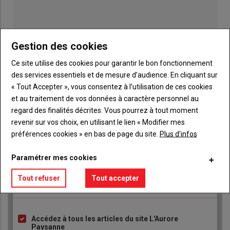
Gestion des cookies
Ce site utilise des cookies pour garantir le bon fonctionnement
Publicité
des services essentiels et de mesure d’audience. En cliquant sur
« Tout Accepter », vous consentez à l’utilisation de ces cookies
et au traitement de vos données à caractère personnel au
regard des finalités décrites. Vous pourrez à tout moment
revenir sur vos choix, en utilisant le lien « Modifier mes
TITRE
JE M'ABONNE
préférences cookies » en bas de page du site.
Plus d'infos
Body
A partir de 93€
Paramétrer mes cookies
Lien
JE M'ABONNE
Tout refuser
Tout accepter
Accédez à tous les articles du site L'Aurore
Liste
Paysanne