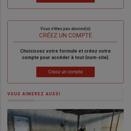
"Je
compte"
mot
me
de
connecte"
passe"
Sous-
Vous n'êtes pas abonné(e)
titre
TITRE
CRÉEZ UN COMPTE
Body
Choisissez votre formule et créez votre
compte pour accéder à tout {nom-site}.
Lien
Créez un compte
VOUS AIMEREZ AUSSI