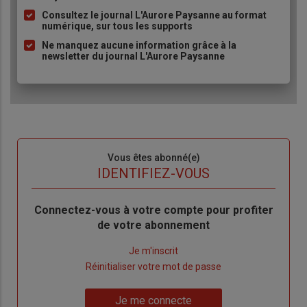
à
Consultez le journal L'Aurore Paysanne au format
puce
numérique, sur tous les supports
Ne manquez aucune information grâce à la
newsletter du journal L'Aurore Paysanne
Sous-
Vous êtes abonné(e)
titre
TITRE
IDENTIFIEZ-VOUS
Body
Connectez-vous à votre compte pour profiter
de votre abonnement
Lien
Je m'inscrit
"Créer
Lien
Réinitialiser votre mot de passe
un
"Réinitialiser
Lien
nouveau
votre
Je me connecte