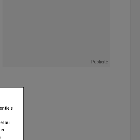
Publicité
entiels
nel au
 en
s