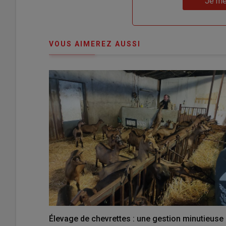
Je me
"Je
compte"
mot
me
de
connecte"
passe"
VOUS AIMEREZ AUSSI
Élevage de chevrettes : une gestion minutieuse