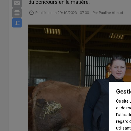
du concours en la matière.
Email
Print
Publié le
dim 29/10/2023 - 07:00
- Par
Pauline Abaud
Gesti
Ce site 
et de m
l’utilis
regard d
utilisan