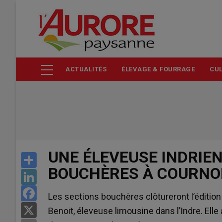
Aller
au
contenu
principal
ACTUALITÉS
ÉLEVAGE & FOURRAGE
CUL
UNE ÉLEVEUSE INDRIE
Share
BOUCHÈRES À COURN
LinkedIn
Facebook
Les sections bouchères clôtureront l’édition
X
Benoit, éleveuse limousine dans l’Indre. Elle