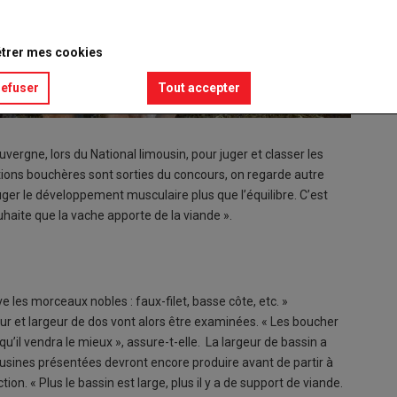
trer mes cookies
refuser
Tout accepter
ergne, lors du National limousin, pour juger et classer les
ctions bouchères sont sorties du concours, on regarde autre
juger le développement musculaire plus que l’équilibre. C’est
haite que la vache apporte de la viande ».
ve les morceaux nobles : faux-filet, basse côte, etc. »
r et largeur de dos vont alors être examinées. « Les boucher
u’il vendra le mieux », assure-t-elle. La largeur de bassin a
usines présentées devront encore produire avant de partir à
ion. « Plus le bassin est large, plus il y a de support de viande.