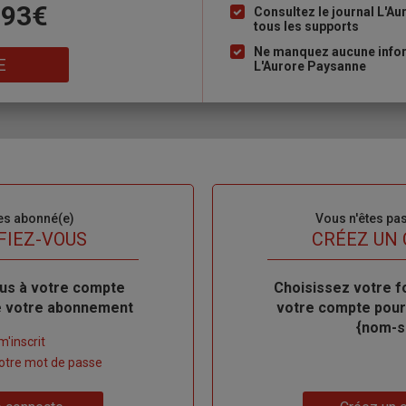
 93€
à
Consultez le journal L'A
tous les supports
puce
Ne manquez aucune inform
E
L'Aurore Paysanne
es abonné(e)
Sous-
Vous n'êtes pa
titre
FIEZ-VOUS
TITRE
CRÉEZ UN
us à votre compte
Body
Choisissez votre f
de votre abonnement
votre compte pour
{nom-si
m'inscrit
 votre mot de passe
Lien