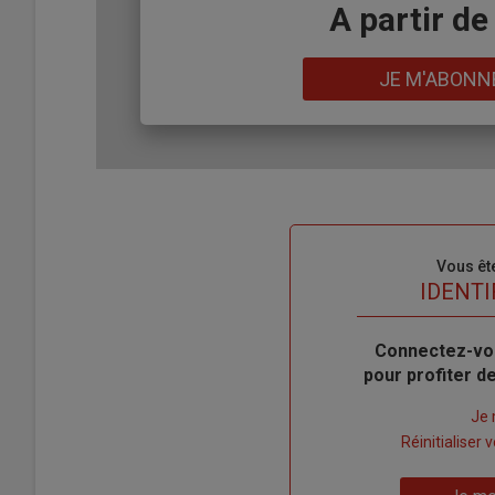
Body
A partir de
Lien
JE M'ABONN
Sous-
Vous êt
titre
TITRE
IDENTI
Body
Connectez-vo
pour profiter 
Lien
Je 
"Créer
Lien
Réinitialiser
un
"Réinitialiser
Lien
nouveau
votre