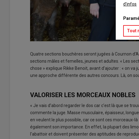
d'infos
Paramé
Tout 
Quatre sections bouchères seront jugées à Cournon d’Auv
sections mâles et femelles, jeunes et adultes. « Les se
chose » explique Rikke Benoit, avant d’ajouter : « on va 
une approche différente des autres concours. Là, on sou
VALORISER LES MORCEAUX NOBLES
« Je vais d’abord regarder le dos car c’est là que se trou
commente la juge. Masse musculaire, épaisseur, longueu
en veulent le plus possible, car ce sont ces morceaux-là q
également son importance. En effet, la plupart des limo
l’abattoir et doivent présenter des aptitudes de reproduct