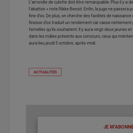
L’arrondie de culotte doit être remarquable. Plus il y a de
l’abattoir » note Rikke Benoit. Enfin, la juge ne passera p
fine d’os. De plus, on cherche des facilités de naissance
finesse d’os traduit un rendement car casse nettement pl
femelles qu’ils souhaitent. Il y aura vingt-deux jeunes e
dans les mâles présents aux concours, ceux qui mériten
aura lieu jeudi 5 octobre, après-midi.
ACTUALITÉS
TITRE
JE M'ABONN