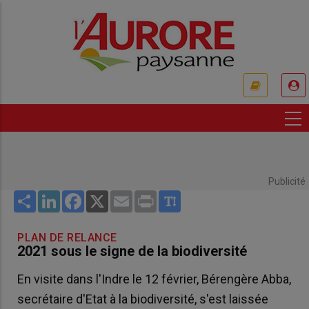
Aller
au
contenu
principal
USER
ACCOUNT
MENU
Publicité
Share
LinkedIn
Facebook
X
Email
Print
PLAN DE RELANCE
2021 sous le signe de la biodiversité
En visite dans l'Indre le 12 février, Bérengère Abba,
secrétaire d'Etat à la biodiversité, s'est laissée