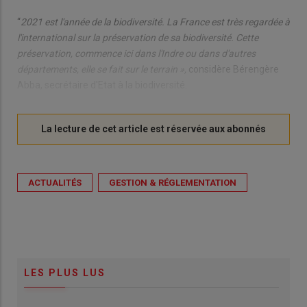
“
2021 est l'année de la biodiversité. La France est très regardée à
l'international sur la préservation de sa biodiversité. Cette
préservation, commence ici dans l'Indre ou dans d'autres
départements, elle se fait sur le terrain »,
considère Bérengère
Abba, secrétaire d'Etat à la biodiversité.
ACTUALITÉS
GESTION & RÉGLEMENTATION
LES PLUS LUS