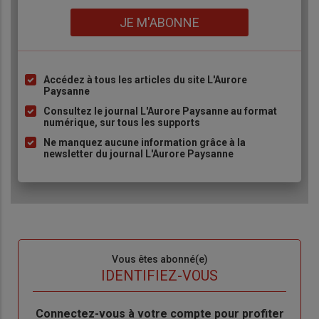
Lien
JE M'ABONNE
Accédez à tous les articles du site L'Aurore
Liste
Paysanne
à
Consultez le journal L'Aurore Paysanne au format
puce
numérique, sur tous les supports
Ne manquez aucune information grâce à la
newsletter du journal L'Aurore Paysanne
Sous-
Vous êtes abonné(e)
titre
TITRE
IDENTIFIEZ-VOUS
Body
Connectez-vous à votre compte pour profiter