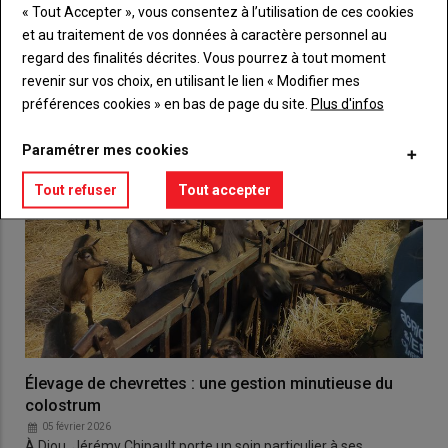
VOUS AIMEREZ AUSSI
« Tout Accepter », vous consentez à l’utilisation de ces cookies
et au traitement de vos données à caractère personnel au
regard des finalités décrites. Vous pourrez à tout moment
revenir sur vos choix, en utilisant le lien « Modifier mes
préférences cookies » en bas de page du site.
Plus d'infos
Paramétrer mes cookies
Tout refuser
Tout accepter
Élevage de chevrettes : une gestion minutieuse du
colostrum
05 février 2026
À Diou, Jérémy Chipault porte un soin particulier à ses