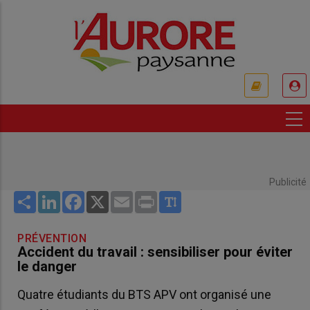
Aller
au
contenu
principal
USER
ACCOUNT
MENU
Publicité
Share
LinkedIn
Facebook
X
Email
Print
PRÉVENTION
Accident du travail : sensibiliser pour éviter
le danger
Quatre étudiants du BTS APV ont organisé une