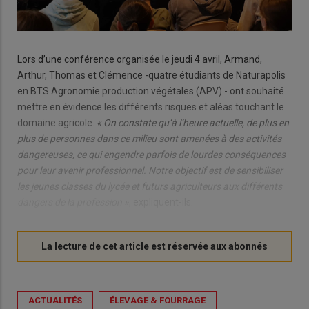
Lors d’une conférence organisée le jeudi 4 avril, Armand,
Arthur, Thomas et Clémence -quatre étudiants de Naturapolis
en BTS Agronomie production végétales (APV) - ont souhaité
mettre en évidence les différents risques et aléas touchant le
domaine agricole.
« On constate qu’à l’heure actuelle, de plus en
plus de personnes dans ce milieu sont amenées à des activités
dangereuses, ce qui engendre parfois de lourdes conséquences
pour leur avenir professionnel. Notre objectif est de sensibiliser
les jeunes classes du lycée et futurs agriculteurs aux différents
dangers de la profession »
, expliquent-ils.
ACTUALITÉS
ÉLEVAGE & FOURRAGE