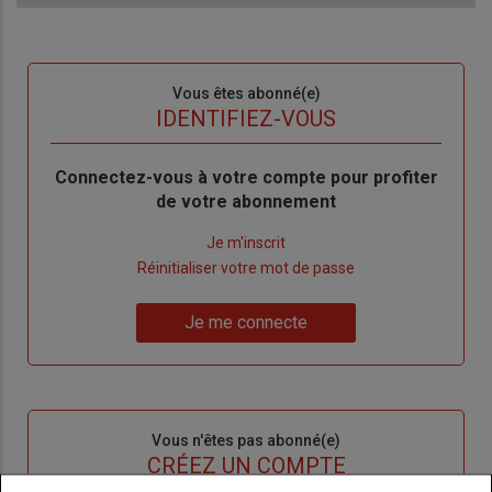
Sous-
Vous êtes abonné(e)
titre
TITRE
IDENTIFIEZ-VOUS
Body
Connectez-vous à votre compte pour profiter
de votre abonnement
Lien
Je m'inscrit
"Créer
Lien
Réinitialiser votre mot de passe
un
"Réinitialiser
Lien
nouveau
votre
Je me connecte
"Je
compte"
mot
me
de
connecte"
passe"
Sous-
Vous n'êtes pas abonné(e)
titre
TITRE
CRÉEZ UN COMPTE