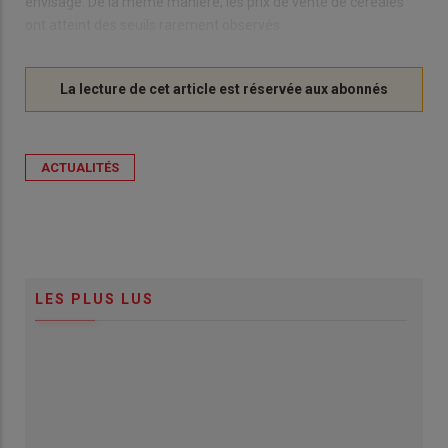
envisagé. De la même manière, les prix de vente de céréales
ont atteint des seuils rarement observés.
ACTUALITÉS
LES PLUS LUS