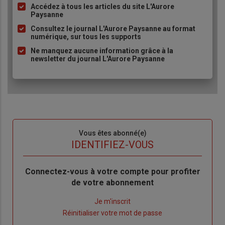
Accédez à tous les articles du site L'Aurore
Liste
Paysanne
à
Consultez le journal L'Aurore Paysanne au format
puce
numérique, sur tous les supports
Ne manquez aucune information grâce à la
newsletter du journal L'Aurore Paysanne
Sous-
Vous êtes abonné(e)
titre
TITRE
IDENTIFIEZ-VOUS
Body
Connectez-vous à votre compte pour profiter
de votre abonnement
Lien
Je m'inscrit
"Créer
Lien
Réinitialiser votre mot de passe
un
"Réinitialiser