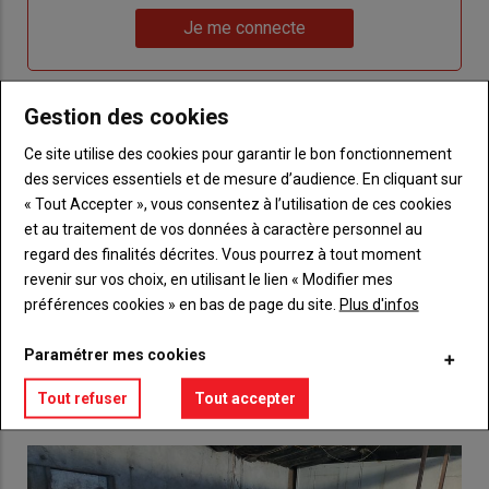
Lien
nouveau
votre
Je me connecte
"Je
compte"
mot
me
de
connecte"
passe"
Gestion des cookies
Sous-
Vous n'êtes pas abonné(e)
Ce site utilise des cookies pour garantir le bon fonctionnement
titre
TITRE
CRÉEZ UN COMPTE
des services essentiels et de mesure d’audience. En cliquant sur
« Tout Accepter », vous consentez à l’utilisation de ces cookies
Body
Choisissez votre formule et créez votre
et au traitement de vos données à caractère personnel au
compte pour accéder à tout {nom-site}.
regard des finalités décrites. Vous pourrez à tout moment
revenir sur vos choix, en utilisant le lien « Modifier mes
Lien
préférences cookies » en bas de page du site.
Plus d'infos
Créez un compte
Paramétrer mes cookies
VOUS AIMEREZ AUSSI
Tout refuser
Tout accepter