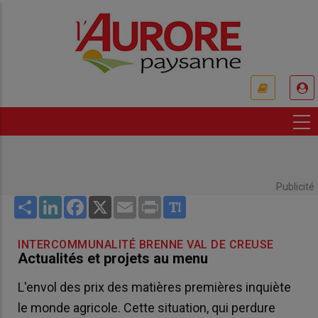
Aller
au
contenu
principal
USER
ACCOUNT
MENU
Publicité
Share
LinkedIn
Facebook
X
Email
Print
INTERCOMMUNALITÉ BRENNE VAL DE CREUSE
Actualités et projets au menu
L'envol des prix des matières premières inquiète
le monde agricole. Cette situation, qui perdure