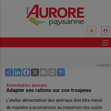
Aller
au
contenu
principal
USER
ACCOUNT
MENU
Publicité
Share
LinkedIn
Facebook
X
Email
Print
Alimentation animale
Adapter ses rations sur son troupeau
L’atelier alimentation des animaux doit être mené
de manière à économiser au maximum les coûts