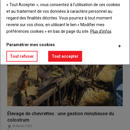
VOUS AIMEREZ AUSSI
« Tout Accepter », vous consentez à l’utilisation de ces cookies
et au traitement de vos données à caractère personnel au
regard des finalités décrites. Vous pourrez à tout moment
revenir sur vos choix, en utilisant le lien « Modifier mes
préférences cookies » en bas de page du site.
Plus d'infos
Paramétrer mes cookies
Tout refuser
Tout accepter
Élevage de chevrettes : une gestion minutieuse du
colostrum
05 février 2026