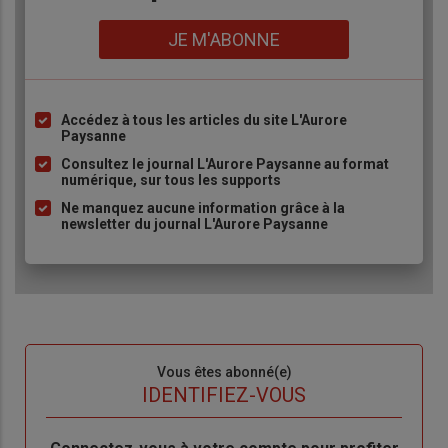
Lien
JE M'ABONNE
Accédez à tous les articles du site L'Aurore
Liste
Paysanne
à
Consultez le journal L'Aurore Paysanne au format
puce
numérique, sur tous les supports
Ne manquez aucune information grâce à la
newsletter du journal L'Aurore Paysanne
Sous-
Vous êtes abonné(e)
titre
TITRE
IDENTIFIEZ-VOUS