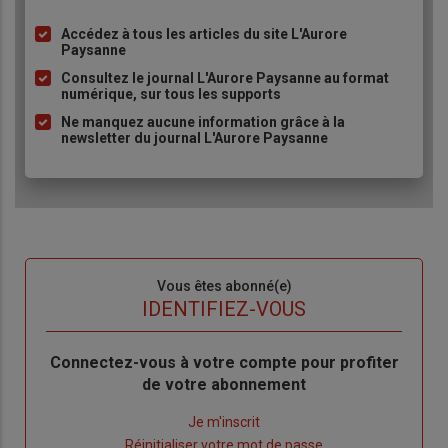
Accédez à tous les articles du site L'Aurore
Liste
Paysanne
à
Consultez le journal L'Aurore Paysanne au format
puce
numérique, sur tous les supports
Ne manquez aucune information grâce à la
newsletter du journal L'Aurore Paysanne
Sous-
Vous êtes abonné(e)
titre
TITRE
IDENTIFIEZ-VOUS
Body
Connectez-vous à votre compte pour profiter
de votre abonnement
Lien
Je m'inscrit
"Créer
Lien
Réinitialiser votre mot de passe