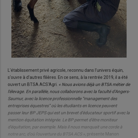
L'établissement privé agri­cole, reconnu dans l'univers équin,
s'ouvre à d'autres filières. En ce sens, à la rentrée 2019, il a été
ouvert un BTSA ACS'Agri.
« Nous avions déjà un BTSA métier de
l'élevage. En parallèle, nous collaborons avec la faculté d’Angers-
Saumur, avec la licence professionnelle “management des
entreprises équestres”​​​​​​​ où les étudiants en licence peuvent
passer leur BP JEPS qui est un brevet d'éducateur sportif avec la
mention équitation intégrée. Le BP permet d'être moniteur
d'équitation, par exemple. Mais il nous manquait une corde à
notre arc, d'où l'ouverture du BTSA ACS »
, présente Manon