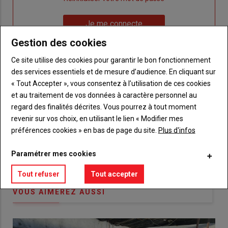
un
"Réinitialiser
Lien
nouveau
votre
Je me connecte
"Je
compte"
mot
Gestion des cookies
me
de
connecte"
passe"
Ce site utilise des cookies pour garantir le bon fonctionnement
des services essentiels et de mesure d’audience. En cliquant sur
Sous-
Vous n'êtes pas abonné(e)
« Tout Accepter », vous consentez à l’utilisation de ces cookies
titre
TITRE
CRÉEZ UN COMPTE
et au traitement de vos données à caractère personnel au
regard des finalités décrites. Vous pourrez à tout moment
Body
Choisissez votre formule et créez votre
revenir sur vos choix, en utilisant le lien « Modifier mes
compte pour accéder à tout {nom-site}.
préférences cookies » en bas de page du site.
Plus d'infos
Lien
Créez un compte
Paramétrer mes cookies
Tout refuser
Tout accepter
VOUS AIMEREZ AUSSI