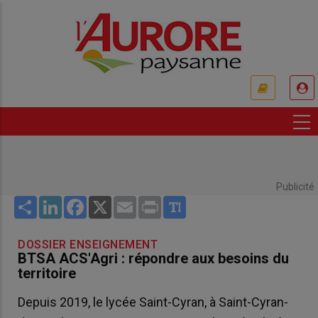
Aller
au
contenu
principal
USER
ACCOUNT
MENU
Publicité
Share
LinkedIn
Facebook
X
Email
Print
DOSSIER ENSEIGNEMENT
BTSA ACS'Agri : répondre aux besoins du
territoire
Depuis 2019, le lycée Saint-Cyran, à Saint-Cyran-