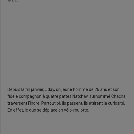
© D.R
Nat
fidè
rés
© B
Depuis la fin janvier, Jday, un jeune homme de 26 ans et son
fidèle compagnon à quatre pattes Natchav, surnommé Chacha,
traversent l’Indre. Partout où ils passent, ils attirent la curiosité.
En effet, le duo se déplace en vélo-roulotte.