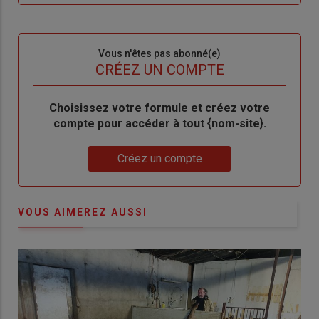
me
de
connecte"
passe"
Sous-
Vous n'êtes pas abonné(e)
titre
TITRE
CRÉEZ UN COMPTE
Body
Choisissez votre formule et créez votre
compte pour accéder à tout {nom-site}.
Lien
Créez un compte
VOUS AIMEREZ AUSSI