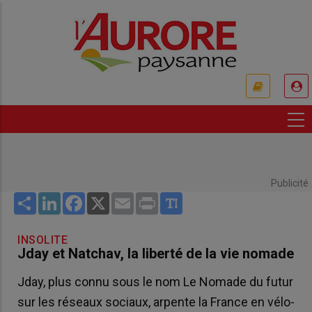
Aller
au
contenu
principal
USER
ACCOUNT
MENU
Publicité
Share
LinkedIn
Facebook
X
Email
Print
INSOLITE
Jday et Natchav, la liberté de la vie nomade
Jday, plus connu sous le nom Le Nomade du futur
sur les réseaux sociaux, arpente la France en vélo-