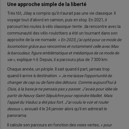
Une approche simple de la liberté
Très tôt, Jday a compris qu’il n’aurait pas une vie classique. Il
voyage tout d’abord en camion, puis en stop. En 2021, il
parcourt les routes à vélo classique-tente.
S
a rencontre avec la
communauté des vélo-roulottiers a été un tournant dans son
approche de la vie nomade.
« En 2023, j’ai opté pour ce mode de
locomotion grâce aux rencontres et notamment celle avec Max
le baroudeur, figure emblématique et médiatique de ce mode de
vie »,
explique-t-il. Depuis, il a parcouru plus de 7 300 km.
Chaque année, un périple. Il sait quand il part, jamais trop
quand il arrive à destination.
« Je me laisse l’opportunité de
changer de cap ou de faire des détours. Comme aujourd’hui à
Cluis, à la base je ne pensais pas y passer. J’avais pour idée de
partir de Neuvy-Saint-Sépulchre pour rejoindre Maillet. Mais
l’appel du Viaduc a été plus fort. J’ai voulu le voir et rouler
dessus »,
avouait-il le 24 janvier alors qu’il en admirait le
panorama.
Il calcule son parcours en fonction des voies vertes,
« pour