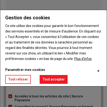
Gestion des cookies
Ce site utilise des cookies pour garantir le bon fonctionnement
Publicité
des services essentiels et de mesure d’audience. En cliquant sur
« Tout Accepter », vous consentez à l’utilisation de ces cookies
et au traitement de vos données à caractère personnel au
regard des finalités décrites. Vous pourrez à tout moment
revenir sur vos choix, en utilisant le lien « Modifier mes
TITRE
JE M'ABONNE
préférences cookies » en bas de page du site.
Plus d'infos
Body
A partir de 93€
Paramétrer mes cookies
Lien
JE M'ABONNE
Tout refuser
Tout accepter
Accédez à tous les articles du site L'Aurore
Liste
Paysanne
à
Consultez le journal L'Aurore Paysanne au format