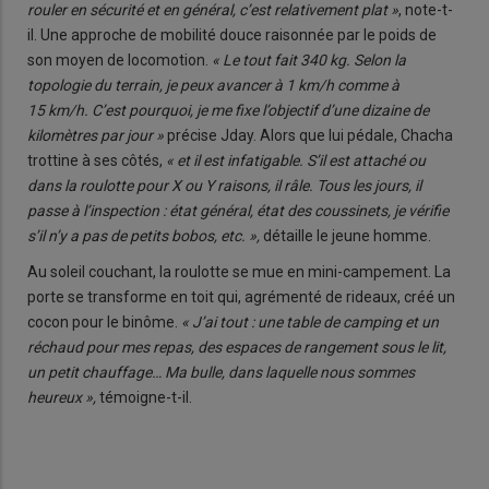
rouler en sécurité et en général, c’est relativement plat »
, note-t-
il. Une approche de mobilité douce raisonnée par le poids de
son moyen de locomotion.
« Le tout fait 340 kg. Selon la
topologie du terrain, je peux avancer à 1 km/h comme à
15 km/h. C’est pourquoi, je me fixe l’objectif d’une dizaine de
kilomètres par jour »
précise Jday. Alors que lui pédale, Chacha
trottine à ses côtés,
« et il est infatigable. S’il est attaché ou
dans la roulotte pour X ou Y raisons, il râle. Tous les jours, il
passe à l’inspection : état général, état des coussinets, je vérifie
s’il n’y a pas de petits bobos, etc. »,
détaille le jeune homme.
Au soleil couchant, la roulotte se mue en mini-campement. La
porte se transforme en toit qui, agrémenté de rideaux, créé un
cocon pour le binôme.
« J’ai tout : une table de camping et un
réchaud pour mes repas, des espaces de rangement sous le lit,
un petit chauffage… Ma bulle, dans laquelle nous sommes
heureux »,
témoigne-t-il.