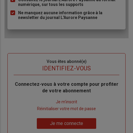
puce
numérique, sur tous les supports
Ne manquez aucune information grâce à la
newsletter du journal L'Aurore Paysanne
Sous-
Vous êtes abonné(e)
titre
TITRE
IDENTIFIEZ-VOUS
Body
Connectez-vous à votre compte pour profiter
de votre abonnement
Lien
Je m'inscrit
"Créer
Lien
Réinitialiser votre mot de passe
un
"Réinitialiser
Lien
nouveau
votre
Je me connecte
"Je
compte"
mot