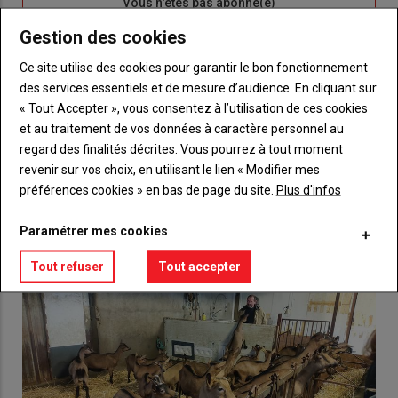
Sous-
Vous n'êtes pas abonné(e)
titre
TITRE
CRÉEZ UN COMPTE
Gestion des cookies
Ce site utilise des cookies pour garantir le bon fonctionnement
Body
Choisissez votre formule et créez votre
des services essentiels et de mesure d’audience. En cliquant sur
compte pour accéder à tout {nom-site}.
« Tout Accepter », vous consentez à l’utilisation de ces cookies
et au traitement de vos données à caractère personnel au
Lien
Créez un compte
regard des finalités décrites. Vous pourrez à tout moment
revenir sur vos choix, en utilisant le lien « Modifier mes
préférences cookies » en bas de page du site.
Plus d'infos
VOUS AIMEREZ AUSSI
Paramétrer mes cookies
Tout refuser
Tout accepter