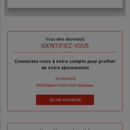
Sous-
Vous êtes abonné(e)
titre
TITRE
IDENTIFIEZ-VOUS
Body
Connectez-vous à votre compte pour profiter
de votre abonnement
Lien
Je m'inscrit
"Créer
Lien
Réinitialiser votre mot de passe
un
"Réinitialiser
Lien
nouveau
votre
Je me connecte
"Je
compte"
mot
me
de
connecte"
passe"