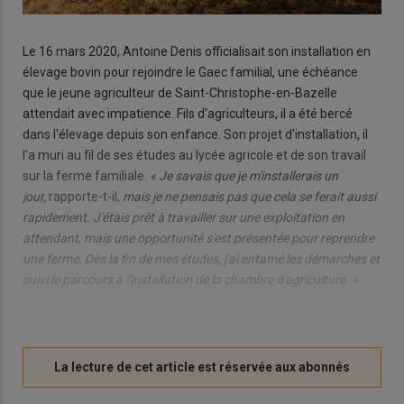
Le 16 mars 2020, Antoine Denis officialisait son installation en
élevage bovin pour rejoindre le Gaec familial, une échéance
que le jeune agriculteur de Saint-Christophe-en-Bazelle
attendait avec impatience. Fils d'agriculteurs, il a été bercé
dans l'élevage depuis son enfance. Son projet d'installation, il
l'a muri au fil de ses études au lycée agricole et de son travail
sur la ferme familiale.
« Je savais que je m'installerais un
jour,
rapporte-t-il,
mais je ne pensais pas que cela se ferait aussi
rapidement. J'étais prêt à travailler sur une exploitation en
attendant, mais une opportunité s'est présentée pour reprendre
une ferme. Dès la fin de mes études, j'ai entamé les démarches et
suivi le parcours à l'installation de la chambre d'agriculture. »