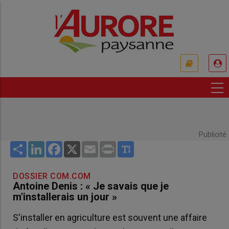
Aller
au
contenu
principal
USER
ACCOUNT
MENU
Publicité
Share
LinkedIn
Facebook
X
Email
Print
DOSSIER COM.COM
Antoine Denis : « Je savais que je
m'installerais un jour »
S'installer en agriculture est souvent une affaire