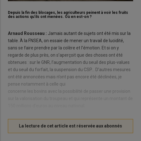
Depuis la fin des blocages, les agriculteurs peinent à voir les fruits
des actions qu’ils ont menées. Où en est-on ?
Arnaud Rousseau :
Jamais autant de sujets ont été mis sur la
table. À la FNSEA, on essaie de mener un travail de lucidité,
sans se faire prendre par la colère et l’émotion. Et si on y
regarde de plus près, on s’aperçoit que des choses ont été
obtenues : sur le GNR, l’augmentation du seuil des plus-values
et du seuil du forfait, la suspension du CSP... D’autres mesures
ont été annoncées mais n’ont pas encore été déclinées, je
pense notamment à celle qui
concerne les bovins avec la possibilité de passer une provision
sur la valorisation du troupeau et qui représente un montant de
150 millions d’euros au niveau national.