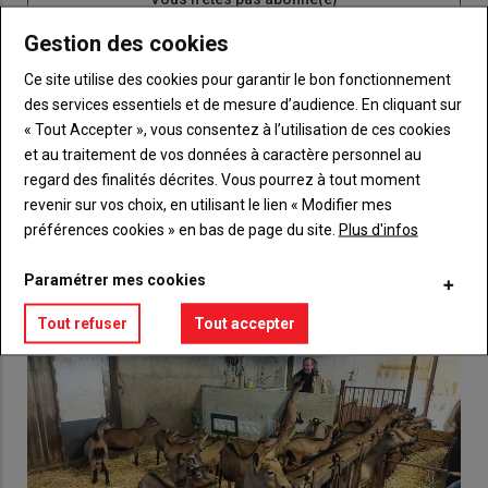
titre
TITRE
CRÉEZ UN COMPTE
Gestion des cookies
Ce site utilise des cookies pour garantir le bon fonctionnement
Body
Choisissez votre formule et créez votre
des services essentiels et de mesure d’audience. En cliquant sur
compte pour accéder à tout {nom-site}.
« Tout Accepter », vous consentez à l’utilisation de ces cookies
Lien
et au traitement de vos données à caractère personnel au
Créez un compte
regard des finalités décrites. Vous pourrez à tout moment
revenir sur vos choix, en utilisant le lien « Modifier mes
préférences cookies » en bas de page du site.
Plus d'infos
VOUS AIMEREZ AUSSI
Paramétrer mes cookies
Tout refuser
Tout accepter