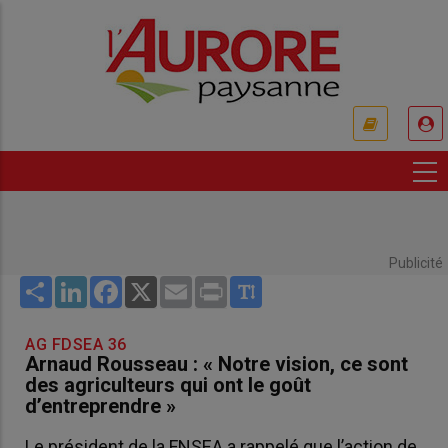
Aller
au
contenu
principal
USER
ACCOUNT
MENU
Publicité
Share
LinkedIn
Facebook
X
Email
Print
AG FDSEA 36
Arnaud Rousseau : « Notre vision, ce sont
des agriculteurs qui ont le goût
d’entreprendre »
Le président de la FNSEA a rappelé que l’action de