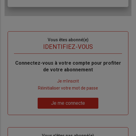
Sous-
Vous êtes abonné(e)
titre
TITRE
IDENTIFIEZ-VOUS
Body
Connectez-vous à votre compte pour profiter
de votre abonnement
Lien
Je m'inscrit
"Créer
Lien
Réinitialiser votre mot de passe
un
"Réinitialiser
Lien
nouveau
votre
Je me connecte
"Je
compte"
mot
me
de
connecte"
passe"
Sous-
Vous n'êtes pas abonné(e)