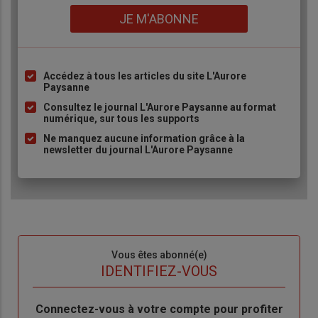
Lien
JE M'ABONNE
Accédez à tous les articles du site L'Aurore
Liste
Paysanne
à
Consultez le journal L'Aurore Paysanne au format
puce
numérique, sur tous les supports
Ne manquez aucune information grâce à la
newsletter du journal L'Aurore Paysanne
Sous-
Vous êtes abonné(e)
titre
TITRE
IDENTIFIEZ-VOUS
Body
Connectez-vous à votre compte pour profiter