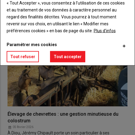
VOUS AIMEREZ AUSSI
« Tout Accepter », vous consentez à l’utilisation de ces cookies
et au traitement de vos données à caractère personnel au
regard des finalités décrites. Vous pourrez à tout moment
revenir sur vos choix, en utilisant le lien « Modifier mes
préférences cookies » en bas de page du site.
Plus d'infos
Paramétrer mes cookies
Tout refuser
Tout accepter
Élevage de chevrettes : une gestion minutieuse du
colostrum
05 février 2026
À Diou, Jérémy Chipault porte un soin particulier à ses