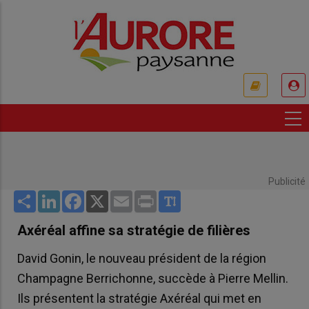
Aller
au
contenu
principal
USER
ACCOUNT
MENU
Publicité
Share
LinkedIn
Facebook
X
Email
Print
Axéréal affine sa stratégie de filières
David Gonin, le nouveau président de la région
Champagne Berrichonne, succède à Pierre Mellin.
Ils présentent la stratégie Axéréal qui met en