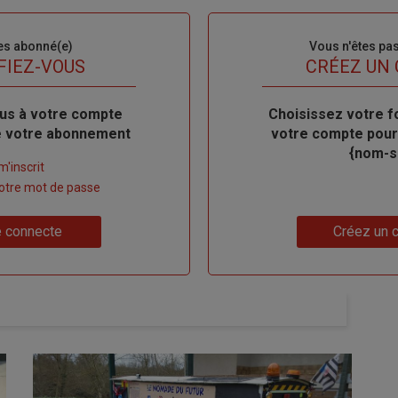
es abonné(e)
Sous-
Vous n'êtes pa
titre
FIEZ-VOUS
TITRE
CRÉEZ UN
us à votre compte
Body
Choisissez votre f
de votre abonnement
votre compte pour
{nom-si
m'inscrit
 votre mot de passe
Lien
 connecte
Créez un 