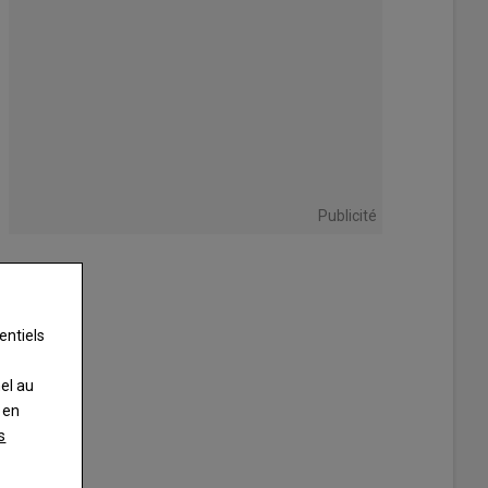
Publicité
entiels
nel au
 en
s