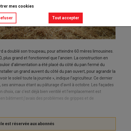
trer mes cookies
refuser
Tout accepter
ard a doublé son troupeau, pour atteindre 60 mères limousines.
, plus grand et fonctionnel que l’ancien. La construction en
uloir d’alimentation a été placé du côté du pan fermé du
nstaller un grand auvent du côté du pan ouvert, pour agrandir la
oir le soleil toute la journée », indique l’agriculteur. Ce dernier
s, ses animaux étant au pâturage d’avril à octobre. Les façades
 choix, car c’est déjà bien ventilé et l’emplacement est
cien bâtiment j’avais des problèmes de grippes et de