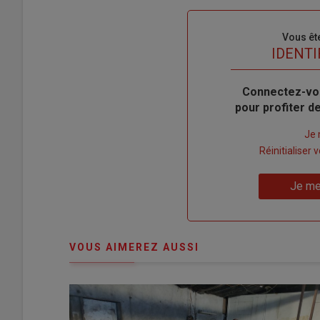
Sous-
Vous êt
titre
TITRE
IDENTI
Body
Connectez-vo
pour profiter 
Lien
Je 
"Créer
Lien
Réinitialiser
un
"Réinitialiser
Lien
nouveau
votre
Je me
"Je
compte"
mot
me
de
connecte"
passe"
VOUS AIMEREZ AUSSI