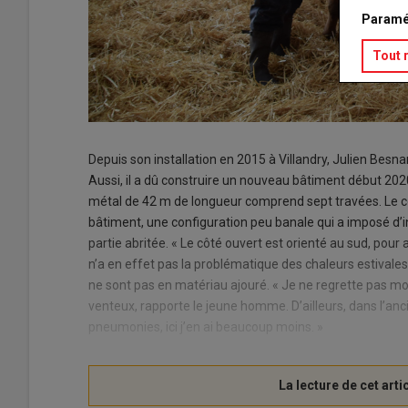
Paramé
Tout 
Depuis son installation en 2015 à Villandry, Julien Besn
Aussi, il a dû construire un nouveau bâtiment début 2020
métal de 42 m de longueur comprend sept travées. Le co
bâtiment, une configuration peu banale qui a imposé d’i
partie abritée. « Le côté ouvert est orienté au sud, pour av
n’a en effet pas la problématique des chaleurs estivale
ne sont pas en matériau ajouré. « Je ne regrette pas mon
venteux, rapporte le jeune homme. D’ailleurs, dans l’an
pneumonies, ici j’en ai beaucoup moins. »