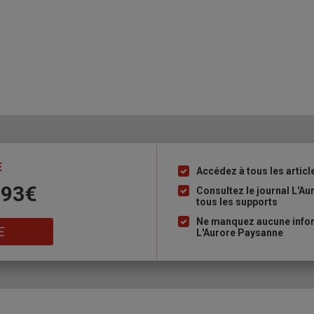
E
Accédez à tous les articl
Liste
 93€
à
Consultez le journal L'A
tous les supports
puce
Ne manquez aucune inform
E
L'Aurore Paysanne