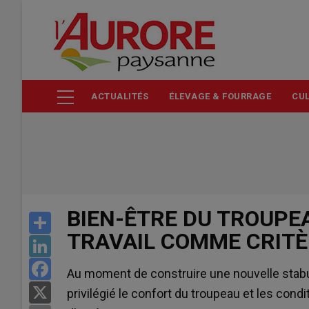
Aller
au
contenu
principal
ACTUALITÉS
ÉLEVAGE & FOURRAGE
CUL
BIEN-ÊTRE DU TROUPE
Share
TRAVAIL COMME CRIT
LinkedIn
Facebook
Au moment de construire une nouvelle stabula
X
privilégié le confort du troupeau et les condi