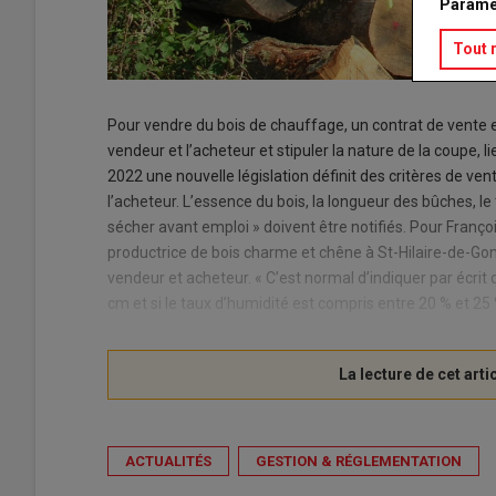
Paramé
Tout 
Pour vendre du bois de chauffage, un contrat de vente est 
vendeur et l’acheteur et stipuler la nature de la coupe, 
2022 une nouvelle législation définit des critères de ven
l’acheteur. L’essence du bois, la longueur des bûches, le 
sécher avant emploi » doivent être notifiés. Pour Fran
productrice de bois charme et chêne à St-Hilaire-de-Gondi
vendeur et acheteur. « C’est normal d’indiquer par écrit d
cm et si le taux d’humidité est compris entre 20 % et 25 
ACTUALITÉS
GESTION & RÉGLEMENTATION