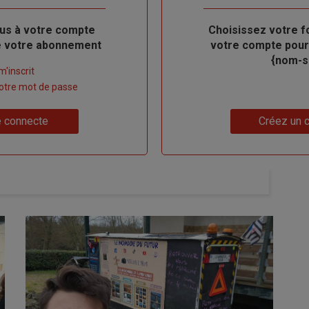
us à votre compte
Body
Choisissez votre f
de votre abonnement
votre compte pour
{nom-si
m'inscrit
 votre mot de passe
Lien
 connecte
Créez un 