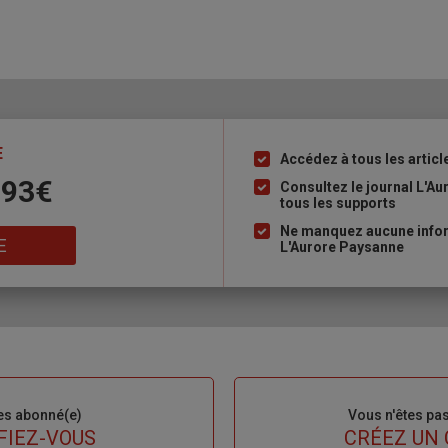
E
Accédez à tous les articl
Liste
 93€
à
Consultez le journal L'A
tous les supports
puce
Ne manquez aucune inform
E
L'Aurore Paysanne
es abonné(e)
Sous-
Vous n'êtes pa
titre
FIEZ-VOUS
TITRE
CRÉEZ UN