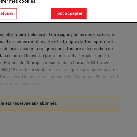
trer mes cookies
refuser
Tout accepter
obligatoire. Celui-ci doit être signé par les deux parties, le
lieu et certaines mentions. En effet, depuis le 1er septembre
te de bois façonné à indiquer sur la facture à destination de
taux d’humidité avec la précision « prêt à l’emploi » ou « à
çois-Hugues de Champs, président de la Cuma de St-Gatovert,
lly (18), cette loi vient confirmer ce qui se pratique déjà entre
’où provient le bois, son essence, s’il est vendu en 33 ou en 50
% pour un bois sec ».