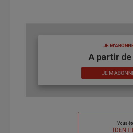
TITRE
JE M'ABONN
Body
A partir de
Lien
JE M'ABONN
Sous-
Vous êt
titre
TITRE
IDENTI