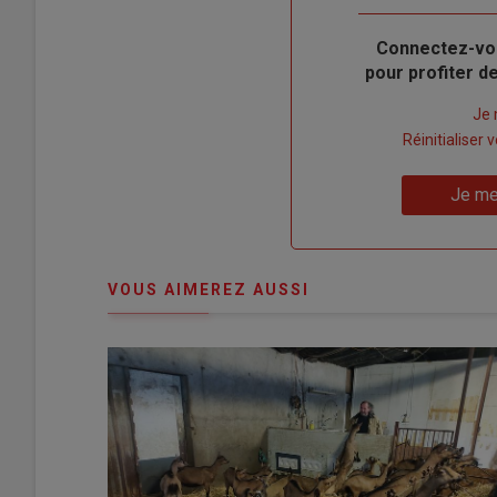
Body
Connectez-vo
pour profiter 
Lien
Je 
"Créer
Lien
Réinitialiser
un
"Réinitialiser
Lien
nouveau
votre
Je me
"Je
compte"
mot
me
de
connecte"
passe"
VOUS AIMEREZ AUSSI