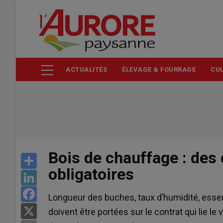
Aller
au
contenu
principal
ACTUALITÉS
ÉLEVAGE & FOURRAGE
CUL
Bois de chauffage : des 
Share
obligatoires
LinkedIn
Facebook
Longueur des buches, taux d’humidité, esse
X
doivent être portées sur le contrat qui lie l