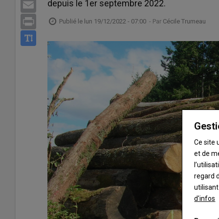
depuis le 1er septembre 2022.
Email
Print
Publié le
lun 19/12/2022 - 07:00
- Par
Cécile Trumeau
Gesti
Ce site 
et de m
l’utilis
regard d
utilisan
d'infos