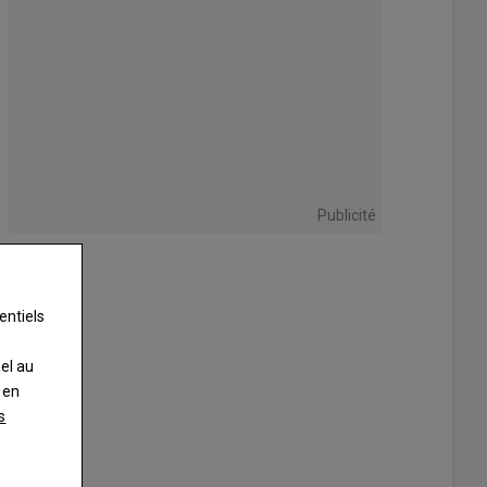
Publicité
entiels
nel au
 en
s