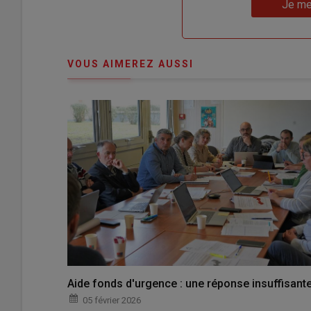
Lien
nouveau
votre
Je me
"Je
compte"
mot
me
de
connecte"
passe"
VOUS AIMEREZ AUSSI
Aide fonds d'urgence : une réponse insuffisant
05 février 2026