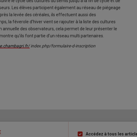
ivre le cycle des cultures du semis jusqu’à la fin de cycle et de
seurs. Les élèves participent également au réseau de piégeage
rès la levée des céréales, ils effectuent aussi des
s, la féverole d’hiver vient se rajouter à la liste des cultures
n annuelle des observateurs, cela permet de leur présenter le
r montre qu’ils font partie d’un réseau multi partenaires.
re.chambagri.fr/
index.php/formulaire-d-inscription
E
Accédez à tous les articl
Liste