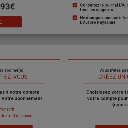
 93€
à
Consultez le journal L'A
tous les supports
puce
Ne manquez aucune inform
E
L'Aurore Paysanne
es abonné(e)
Sous-
Vous n'êtes pa
titre
FIEZ-VOUS
TITRE
CRÉEZ UN
us à votre compte
Body
Choisissez votre f
de votre abonnement
votre compte pour
{nom-si
m'inscrit
 votre mot de passe