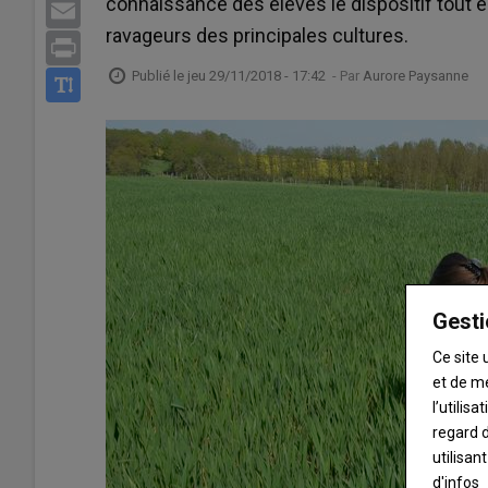
connaissance des élèves le dispositif tout en
Email
ravageurs des principales cultures.
Print
Publié le
jeu 29/11/2018 - 17:42
- Par
Aurore Paysanne
Gesti
Ce site 
et de m
l’utilis
regard d
utilisan
d'infos