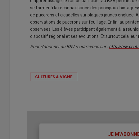
d’apprentissage, le fait de participer au BSV permet de su
se former à la reconnaissance des principaux bio-agres
de pucerons et cicadelles sur plaques jaunes engluée. Ap
observations de pucerons sur feuillage. Enfin, au printemp
observées. Les élèves participent également à la réunio
dispositif régional et ses évolutions. Et surtout cela leu
Pour s’abonner au BSV rendez-vous sur :
http://bsv.cent
CULTURES & VIGNE
TITRE
JE M'ABONN