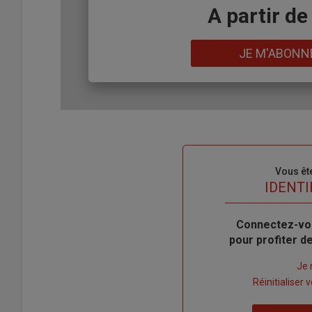
Body
A partir de
Lien
JE M'ABONN
Sous-
Vous êt
titre
TITRE
IDENTI
Body
Connectez-vo
pour profiter 
Lien
Je 
"Créer
Lien
Réinitialiser
un
"Réinitialiser