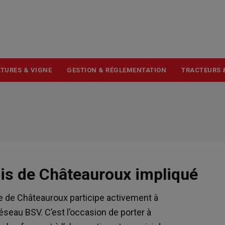
USER
ACCOUNT
MENU
TURES & VIGNE
GESTION & RÉGLEMENTATION
TRACTEURS 
lis de Châteauroux impliqué
le de Châteauroux participe activement à
éseau BSV. C’est l’occasion de porter à