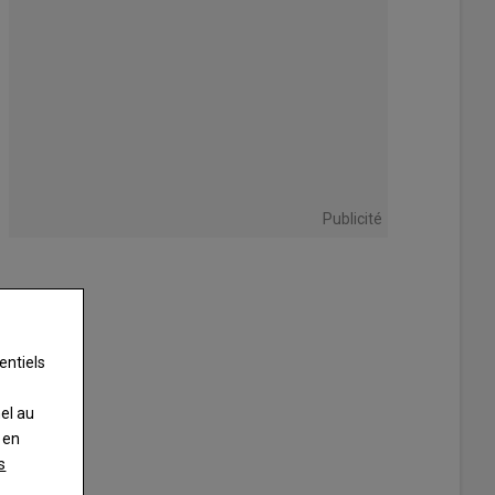
Publicité
entiels
nel au
 en
s