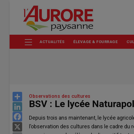
Aller
au
contenu
principal
ACTUALITÉS
ÉLEVAGE & FOURRAGE
CUL
Share
Observations des cultures
BSV : Le lycée Naturapo
LinkedIn
Facebook
Depuis trois ans maintenant, le lycée agrico
l’observation des cultures dans le cadre du r
X