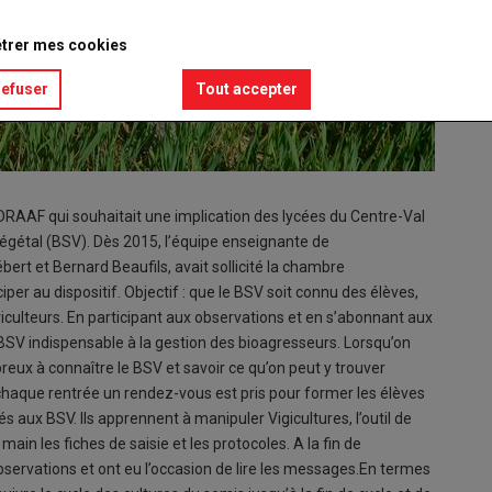
trer mes cookies
refuser
Tout accepter
 DRAAF qui souhaitait une implication des lycées du Centre-Val
Végétal (BSV). Dès 2015, l’équipe enseignante de
bert et Bernard Beaufils, avait sollicité la chambre
iper au dispositif. Objectif : que le BSV soit connu des élèves,
riculteurs. En participant aux observations et en s’abonnant aux
 BSV indispensable à la gestion des bioagresseurs. Lorsqu’on
reux à connaître le BSV et savoir ce qu’on peut y trouver
haque rentrée un rendez-vous est pris pour former les élèves
iés aux BSV. Ils apprennent à manipuler Vigicultures, l’outil de
main les fiches de saisie et les protocoles. A la fin de
observations et ont eu l’occasion de lire les messages.En termes