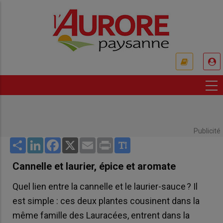
Aller
au
contenu
principal
USER
ACCOUNT
MENU
Publicité
Share
LinkedIn
Facebook
X
Email
Print
Cannelle et laurier, épice et aromate
Quel lien entre la cannelle et le laurier-sauce ? Il
est simple : ces deux plantes cousinent dans la
même famille des Lauracées, entrent dans la