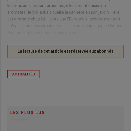
les lieux où elles sont produites, elles seront épices ou
aromates : le Sri-lankais cueille la cannelle en son jardin – elle
est aromate chez lui – alors que l'Européen l'achètera en tant
qu'épice sur son marché de ville. L'inverse s'applique au laurier :
il est aromate chez nous, épice au loin.
ACTUALITÉS
LES PLUS LUS