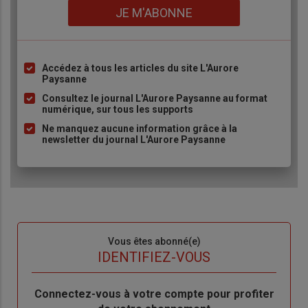
Lien
JE M'ABONNE
Accédez à tous les articles du site L'Aurore
Liste
Paysanne
à
Consultez le journal L'Aurore Paysanne au format
puce
numérique, sur tous les supports
Ne manquez aucune information grâce à la
newsletter du journal L'Aurore Paysanne
Sous-
Vous êtes abonné(e)
titre
TITRE
IDENTIFIEZ-VOUS
Body
Connectez-vous à votre compte pour profiter