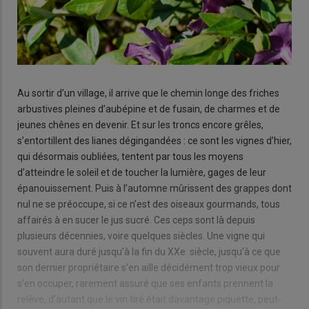
Au sortir d’un village, il arrive que le chemin longe des friches
arbustives pleines d’aubépine et de fusain, de charmes et de
jeunes chênes en devenir. Et sur les troncs encore grêles,
s’entortillent des lianes dégingandées : ce sont les vignes d’hier,
qui désormais oubliées, tentent par tous les moyens
d’atteindre le soleil et de toucher la lumière, gages de leur
épanouissement. Puis à l’automne mûrissent des grappes dont
nul ne se préoccupe, si ce n’est des oiseaux gourmands, tous
affairés à en sucer le jus sucré. Ces ceps sont là depuis
plusieurs décennies, voire quelques siècles. Une vigne qui
souvent aura duré jusqu’à la fin du XXe siècle, jusqu’à ce que
son dernier propriétaire s’en aille décidément trop vieux pour
s’en occuper, rarement assuré que ses enfants prennent la
relève, d’autant que le vin tiré était davantage piquette, peut-