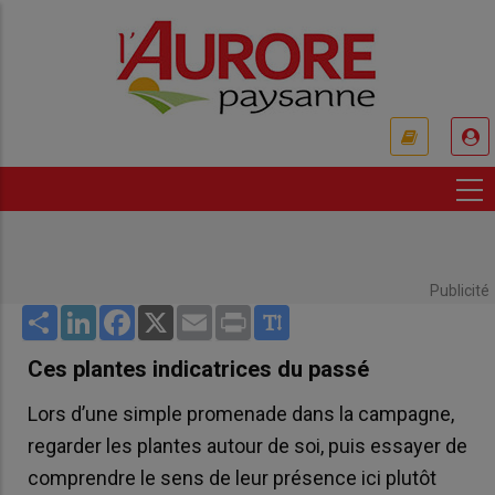
Aller
au
contenu
principal
USER
ACCOUNT
MENU
Publicité
Share
LinkedIn
Facebook
X
Email
Print
Ces plantes indicatrices du passé
Lors d’une simple promenade dans la campagne,
regarder les plantes autour de soi, puis essayer de
comprendre le sens de leur présence ici plutôt