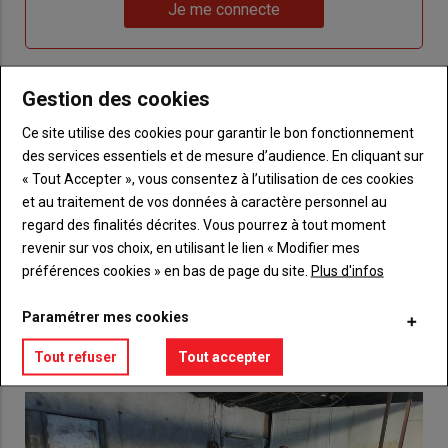
Lien
nouveau
votre
Je me connecte
"Je
compte"
mot
me
de
connecte"
passe"
Gestion des cookies
Sous-
Vous n'êtes pas abonné(e)
titre
Ce site utilise des cookies pour garantir le bon fonctionnement
TITRE
CRÉEZ UN COMPTE
des services essentiels et de mesure d’audience. En cliquant sur
« Tout Accepter », vous consentez à l’utilisation de ces cookies
Body
Choisissez votre formule et créez votre
et au traitement de vos données à caractère personnel au
compte pour accéder à tout {nom-site}.
regard des finalités décrites. Vous pourrez à tout moment
revenir sur vos choix, en utilisant le lien « Modifier mes
Lien
Créez un compte
préférences cookies » en bas de page du site.
Plus d'infos
Paramétrer mes cookies
VOUS AIMEREZ AUSSI
Tout refuser
Tout accepter