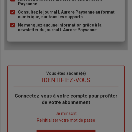
Paysanne
à
Consultez le journal L'Aurore Paysanne au format
puce
numérique, sur tous les supports
Ne manquez aucune information grâce à la
newsletter du journal L'Aurore Paysanne
Sous-
Vous êtes abonné(e)
titre
TITRE
IDENTIFIEZ-VOUS
Body
Connectez-vous à votre compte pour profiter
de votre abonnement
Lien
Je m'inscrit
"Créer
Lien
Réinitialiser votre mot de passe
un
"Réinitialiser