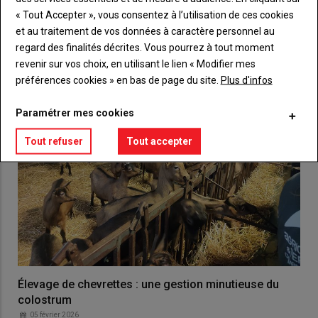
« Tout Accepter », vous consentez à l’utilisation de ces cookies
VOUS AIMEREZ AUSSI
et au traitement de vos données à caractère personnel au
regard des finalités décrites. Vous pourrez à tout moment
revenir sur vos choix, en utilisant le lien « Modifier mes
préférences cookies » en bas de page du site.
Plus d'infos
Paramétrer mes cookies
Tout refuser
Tout accepter
Élevage de chevrettes : une gestion minutieuse du
colostrum
05 février 2026