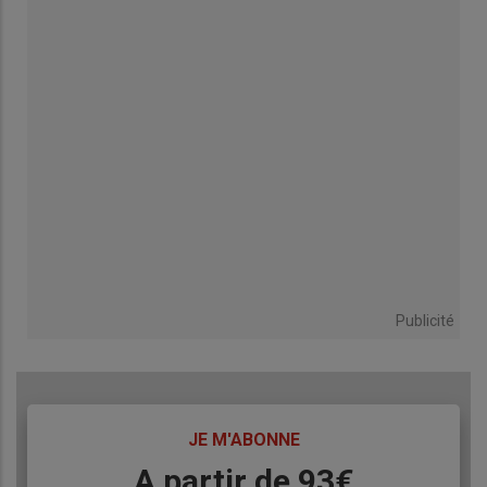
Publicité
TITRE
JE M'ABONNE
Body
A partir de 93€