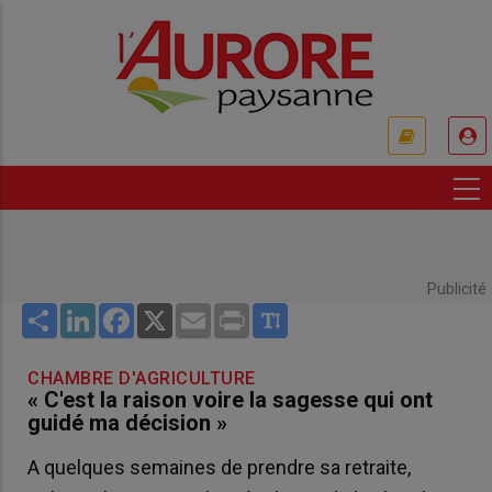
Aller
au
contenu
principal
USER
ACCOUNT
MENU
Publicité
Share
LinkedIn
Facebook
X
Email
Print
CHAMBRE D'AGRICULTURE
« C'est la raison voire la sagesse qui ont
guidé ma décision »
A quelques semaines de prendre sa retraite,