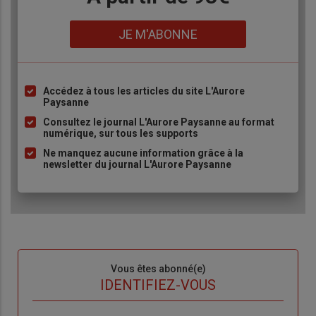
Lien
JE M'ABONNE
Accédez à tous les articles du site L'Aurore
Liste
Paysanne
à
Consultez le journal L'Aurore Paysanne au format
puce
numérique, sur tous les supports
Ne manquez aucune information grâce à la
newsletter du journal L'Aurore Paysanne
Sous-
Vous êtes abonné(e)
titre
TITRE
IDENTIFIEZ-VOUS