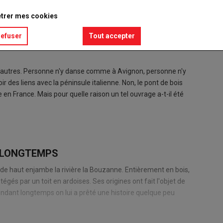
trer mes cookies
refuser
Tout accepter
es autres. Personne n'y danse comme à Avignon, personne n'y
r des liens avec la péninsule italienne. Non, le pont de bois
 en France. Mais pour quelle raison un tel ouvrage a-t-il été
 LONGTEMPS
 de haut enjambe la rivière la Bouzanne. Entièrement en bois,
tégés par un toit en ardoises. Ses origines ont fait l'objet de
endant longtemps on lui a prêté une histoire quelque peu