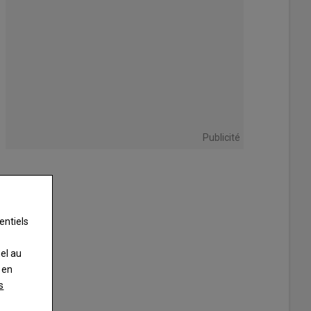
Publicité
entiels
nel au
 en
s