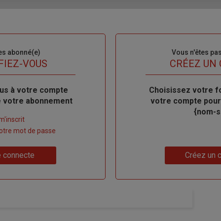
es abonné(e)
Sous-
Vous n'êtes pa
titre
FIEZ-VOUS
TITRE
CRÉEZ UN
us à votre compte
Body
Choisissez votre f
de votre abonnement
votre compte pour
{nom-si
m'inscrit
 votre mot de passe
Lien
 connecte
Créez un 