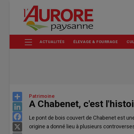
Aller
au
contenu
principal
ACTUALITÉS
ÉLEVAGE & FOURRAGE
CUL
Share
Patrimoine
A Chabenet, c'est l'histo
LinkedIn
Facebook
Le pont de bois couvert de Chabenet est une 
origine a donné lieu à plusieurs controverse
X