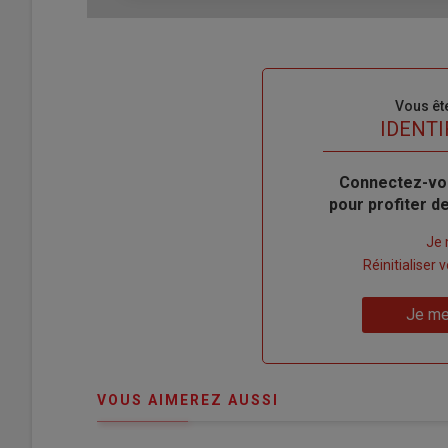
Sous-
Vous êt
titre
TITRE
IDENTI
Body
Connectez-vo
pour profiter 
Lien
Je 
"Créer
Lien
Réinitialiser
un
"Réinitialiser
Lien
nouveau
votre
Je me
"Je
compte"
mot
me
de
connecte"
passe"
VOUS AIMEREZ AUSSI