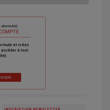
s abonné(e)
 COMPTE
ormule et créez
 accéder à tout
te}.
compte
INSCRIPTION NEWSLETTER