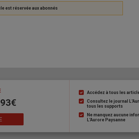
E
Accédez à tous les articl
Liste
 93€
à
Consultez le journal L'A
tous les supports
puce
Ne manquez aucune inform
E
L'Aurore Paysanne