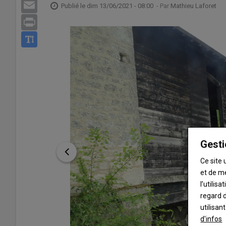
Email
Publié le
dim 13/06/2021 - 08:00
- Par
Mathieu Laforet
Print
Gesti
Ce site 
et de m
l’utilis
regard d
utilisan
d'infos