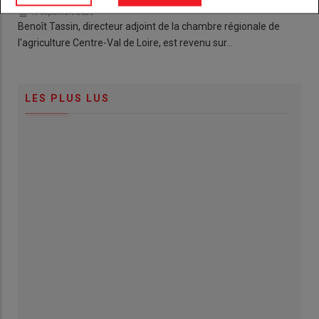
19 septembre 2020
Benoît Tassin, directeur adjoint de la chambre régionale de
l'agriculture Centre-Val de Loire, est revenu sur…
LES PLUS LUS