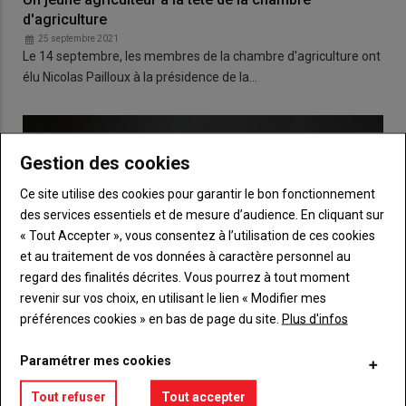
d'agriculture
25 septembre 2021
Le 14 septembre, les membres de la chambre d'agriculture ont
élu Nicolas Pailloux à la présidence de la…
Gestion des cookies
Ce site utilise des cookies pour garantir le bon fonctionnement
des services essentiels et de mesure d’audience. En cliquant sur
« Tout Accepter », vous consentez à l’utilisation de ces cookies
et au traitement de vos données à caractère personnel au
regard des finalités décrites. Vous pourrez à tout moment
revenir sur vos choix, en utilisant le lien « Modifier mes
préférences cookies » en bas de page du site.
Plus d'infos
Paramétrer mes cookies
« Détricoter le système connu, pour répondre aux
Tout refuser
Tout accepter
attentes des filières »