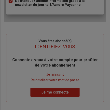
Ne manquez aucune information grâce à la
newsletter du journal L'Aurore Paysanne
Sous-
Vous êtes abonné(e)
titre
TITRE
IDENTIFIEZ-VOUS
Body
Connectez-vous à votre compte pour profiter
de votre abonnement
Lien
Je m'inscrit
"Créer
Lien
Réinitialiser votre mot de passe
un
"Réinitialiser
Lien
nouveau
votre
Je me connecte
"Je
compte"
mot
me
de
connecte"
passe"