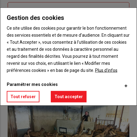
Sous-
Vous n'êtes pas abonné(e)
titre
Gestion des cookies
TITRE
CRÉEZ UN COMPTE
Ce site utilise des cookies pour garantir le bon fonctionnement
Body
Choisissez votre formule et créez votre
des services essentiels et de mesure d’audience. En cliquant sur
compte pour accéder à tout {nom-site}.
« Tout Accepter », vous consentez à l’utilisation de ces cookies
et au traitement de vos données à caractère personnel au
Lien
Créez un compte
regard des finalités décrites. Vous pourrez à tout moment
revenir sur vos choix, en utilisant le lien « Modifier mes
préférences cookies » en bas de page du site.
Plus d'infos
VOUS AIMEREZ AUSSI
Paramétrer mes cookies
Tout refuser
Tout accepter