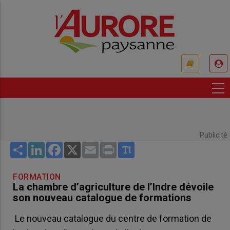
Aller
au
contenu
principal
USER
ACCOUNT
MENU
Publicité
Share
LinkedIn
Facebook
X
Email
Print
FORMATION
La chambre d’agriculture de l’Indre dévoile
son nouveau catalogue de formations
Le nouveau catalogue du centre de formation de