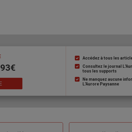
E
Accédez à tous les articl
Liste
 93€
à
Consultez le journal L'A
tous les supports
puce
Ne manquez aucune inform
E
L'Aurore Paysanne