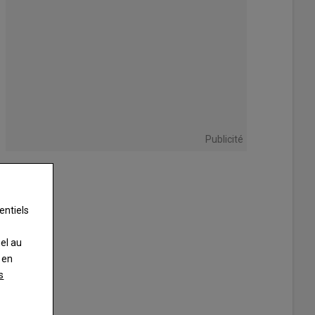
Publicité
entiels
nel au
 en
s