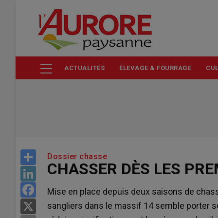
Aller
au
contenu
principal
ACTUALITÉS
ÉLEVAGE & FOURRAGE
CUL
Share
Dossier chasse
CHASSER DÈS LES PRE
LinkedIn
Facebook
Mise en place depuis deux saisons de chasse
sangliers dans le massif 14 semble porter ses
X