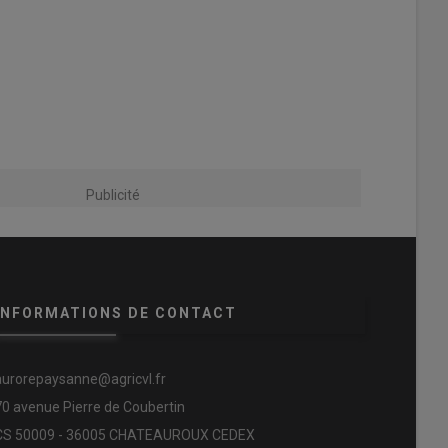
Publicité
INFORMATIONS DE CONTACT
aurorepaysanne@agricvl.fr
70 avenue Pierre de Coubertin
CS 50009 - 36005 CHATEAUROUX CEDEX