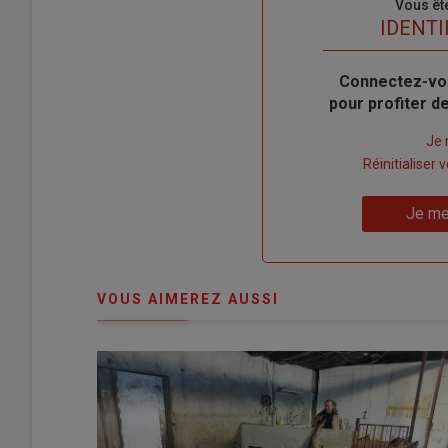
Sous-
Vous êt
titre
TITRE
IDENTI
Body
Connectez-vo
pour profiter 
Lien
Je 
"Créer
Lien
Réinitialiser
un
"Réinitialiser
Lien
nouveau
votre
Je me
"Je
compte"
mot
me
de
connecte"
passe"
VOUS AIMEREZ AUSSI