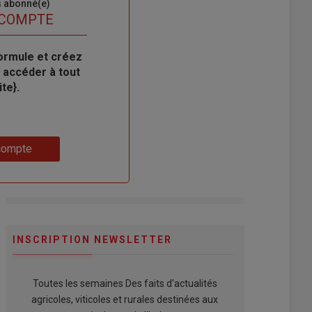
s abonné(e)
 COMPTE
ormule et créez
 accéder à tout
te}.
compte
INSCRIPTION NEWSLETTER
Toutes les semaines Des faits d'actualités
agricoles, viticoles et rurales destinées aux