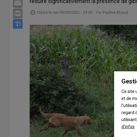
réduire significativement la présence de gib
Email
Publié le
ven 09/09/2022 - 23:00
- Par
Pauline Abaud
Print
Gesti
Ce site 
et de m
l’utilis
regard d
utilisan
d'infos