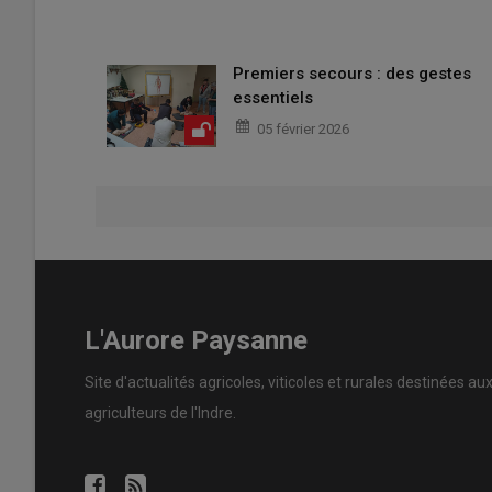
Premiers secours : des gestes
essentiels
05 février 2026
L'Aurore Paysanne
Site d'actualités agricoles, viticoles et rurales destinées au
agriculteurs de l'Indre.