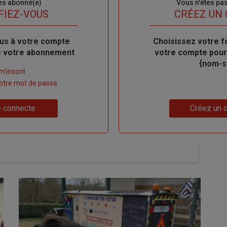
es abonné(e)
Sous-
Vous n'êtes pa
titre
FIEZ-VOUS
TITRE
CRÉEZ UN
us à votre compte
Body
Choisissez votre f
de votre abonnement
votre compte pour
{nom-si
m'inscrit
 votre mot de passe
Lien
 connecte
Créez un 