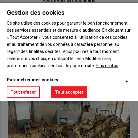
Sous-
Vous n'êtes pas abonné(e)
titre
TITRE
CRÉEZ UN COMPTE
Gestion des cookies
Ce site utilise des cookies pour garantir le bon fonctionnement
Body
Choisissez votre formule et créez votre
des services essentiels et de mesure d’audience. En cliquant sur
compte pour accéder à tout {nom-site}.
« Tout Accepter », vous consentez à l’utilisation de ces cookies
Lien
et au traitement de vos données à caractère personnel au
Créez un compte
regard des finalités décrites. Vous pourrez à tout moment
revenir sur vos choix, en utilisant le lien « Modifier mes
préférences cookies » en bas de page du site.
Plus d'infos
VOUS AIMEREZ AUSSI
Paramétrer mes cookies
Tout refuser
Tout accepter