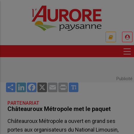
Aller
au
contenu
principal
USER
ACCOUNT
MENU
Publicité
Share
LinkedIn
Facebook
X
Email
Print
PARTENARIAT
Châteauroux Métropole met le paquet
Châteauroux Métropole a ouvert en grand ses
portes aux organisateurs du National Limousin,