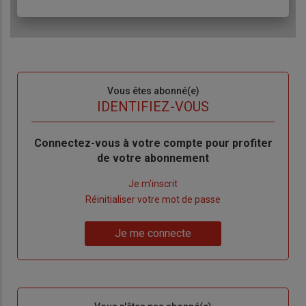
Sous-
Vous êtes abonné(e)
titre
TITRE
IDENTIFIEZ-VOUS
Body
Connectez-vous à votre compte pour profiter
de votre abonnement
Lien
Je m'inscrit
"Créer
Lien
Réinitialiser votre mot de passe
un
"Réinitialiser
Lien
nouveau
votre
Je me connecte
"Je
compte"
mot
me
de
connecte"
passe"